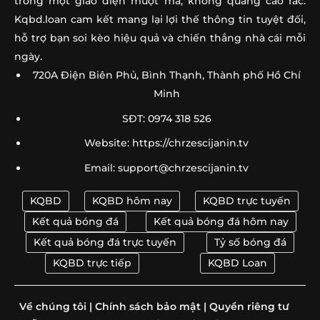
trong một giao diện mượt mà, không quảng cáo rác.
Kqbd.loan cam kết mang lại lợi thế thông tin tuyệt đối,
hỗ trợ bạn soi kèo hiệu quả và chiến thắng nhà cái mỗi
ngày.
720A Điện Biên Phủ, Bình Thạnh, Thành phố Hồ Chí
Minh
SĐT: 0974 318 526
Website: https://chrzescijanin.tv
Email:
support@chrzescijanin.tv
KQBD
KQBD hôm nay
KQBD trực tuyến
Kết quả bóng đá
Kết quả bóng đá hôm nay
Kết quả bóng đá trực tuyến
Tỷ số bóng đá
KQBD trực tiếp
KQBD Loan
Về chúng tôi
|
Chính sách bảo mật
|
Quyền riêng tư