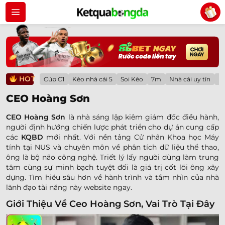
Bỏ
qua
nội
dung
HOT
Cúp C1
Kèo nhà cái 5
Soi Kèo
7m
Nhà cái uy tín
Lị
CEO Hoàng Sơn
CEO Hoàng Sơn
là nhà sáng lập kiêm giám đốc điều hành,
người định hướng chiến lược phát triển cho dự án cung cấp
các
KQBD
mới nhất. Với nền tảng Cử nhân Khoa học Máy
tính tại NUS và chuyên môn về phân tích dữ liệu thể thao,
ông là bộ não công nghệ. Triết lý lấy người dùng làm trung
tâm cùng sự minh bạch tuyệt đối là giá trị cốt lõi ông xây
dựng. Tìm hiểu sâu hơn về hành trình và tầm nhìn của nhà
lãnh đạo tài năng này website ngay.
Giới Thiệu Về Ceo Hoàng Sơn, Vai Trò Tại Đây