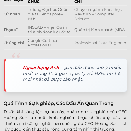
CHỨC
CHỈ
Trường Đại học Quốc
Chuyên ngành Khoa học
Cử nhân
gia tại Singapore –
Máy tính – Computer
NUS
Science
INSEAD – Viện Quản
Thạc sĩ
Quản trị Kinh doanh (MBA)
trị Kinh doanh quốc tế
Google Certified
Chứng chỉ
Professional Data Engineer
Professional
Ngoại hạng Anh
– giải đấu được chú ý nhiều
nhất trong thời gian qua, tỷ số, BXH, tin tức
mới nhất đã được cập nhật.
Quá Trình Sự Nghiệp, Các Dấu Ấn Quan Trọng
Trước khi sáng lập dự án này, quá trình sự nghiệp của CEO
Hoàng Sơn là chuỗi kinh nghiệm thực chiến quý báu tại
nhiều vị trí công nghệ then chốt, giúp CEO Hoàng Sơn tích
lũy được kiến thức sâu rộng cùng tầm nhìn thị trường.