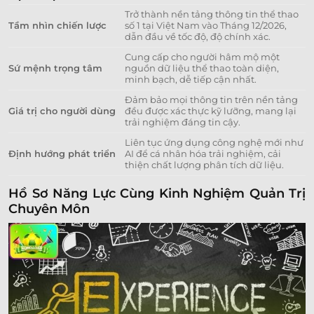
Trở thành nền tảng thông tin thể thao
Tầm nhìn chiến lược
số 1 tại Việt Nam vào Tháng 12/2026,
dẫn đầu về tốc độ, độ chính xác.
Cung cấp cho người hâm mộ một
Sứ mệnh trọng tâm
nguồn dữ liệu thể thao toàn diện,
minh bạch, dễ tiếp cận nhất.
Đảm bảo mọi thông tin trên nền tảng
Giá trị cho người dùng
đều được xác thực kỹ lưỡng, mang lại
trải nghiệm đáng tin cậy.
Liên tục ứng dụng công nghệ mới như
Định hướng phát triển
AI để cá nhân hóa trải nghiệm, cải
thiện chất lượng phân tích dữ liệu.
Hồ Sơ Năng Lực Cùng Kinh Nghiệm Quản Trị
Chuyên Môn