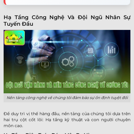
Hạ Tầng Công Nghệ Và Đội Ngũ Nhân Sự
Tuyến Đầu
Nền tảng công nghệ về chúng tôi đảm bảo sự ổn định tuyệt đối
Để duy trì vị thế hàng đầu, nền tảng của chúng tôi dựa trên
hai trụ cột cốt lõi: Hạ tầng kỹ thuật và con người chuyên
môn cao.