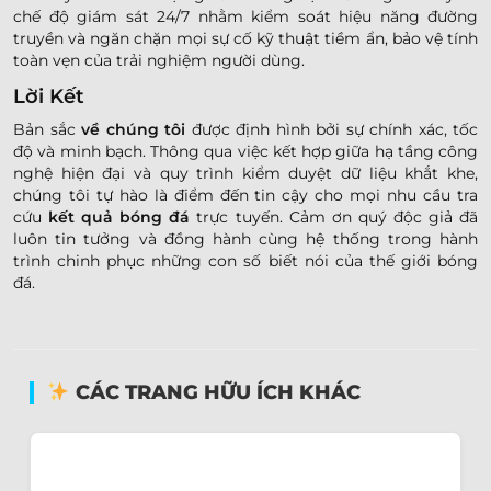
chế độ giám sát 24/7 nhằm kiểm soát hiệu năng đường
truyền và ngăn chặn mọi sự cố kỹ thuật tiềm ẩn, bảo vệ tính
toàn vẹn của trải nghiệm người dùng.
Lời Kết
Bản sắc
về chúng tôi
được định hình bởi sự chính xác, tốc
độ và minh bạch. Thông qua việc kết hợp giữa hạ tầng công
nghệ hiện đại và quy trình kiểm duyệt dữ liệu khắt khe,
chúng tôi tự hào là điểm đến tin cậy cho mọi nhu cầu tra
cứu
kết quả bóng đá
trực tuyến. Cảm ơn quý độc giả đã
luôn tin tưởng và đồng hành cùng hệ thống trong hành
trình chinh phục những con số biết nói của thế giới bóng
đá.
CÁC TRANG HỮU ÍCH KHÁC