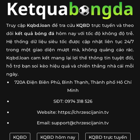
Truy cập
Kqbd.loan
để tra cứu
KQBD
trực tuyến và theo
dõi
kết quả bóng đá
hôm nay với tốc độ không độ trễ.
Hệ thống dữ liệu siêu tốc được cập nhật liên tục 24/7
trong một giao diện mượt mà, không quảng cáo rác.
Kqbd.loan cam kết mang lại lợi thế thông tin tuyệt đối,
hỗ trợ bạn soi kèo hiệu quả và chiến thắng nhà cái mỗi
ngày.
720A Điện Biên Phủ, Bình Thạnh, Thành phố Hồ Chí
Minh
SĐT: 0974 318 526
Website: https://chrzescijanin.tv
Email:
support@chrzescijanin.tv
KQBD
KQBD hôm nay
KQBD trực tuyến