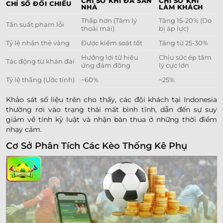
CHỈ SỐ KHI ĐÁ SÂN
CHỈ SỐ KHI
CHỈ SỐ ĐỐI CHIẾU
NHÀ
LÀM KHÁCH
Thấp hơn (Tâm lý
Tăng 15-20% (Do
Tần suất phạm lỗi
thoải mái)
bị áp lực)
Tỷ lệ nhận thẻ vàng
Được kiểm soát tốt
Tăng từ 25-30%
Hưởng lợi từ hiệu
Chịu sức ép tâm
Tác động từ khán đài
ứng đám đông
lý cực lớn
Tỷ lệ thắng (Ước tính)
~60%
~25%
Khảo sát số liệu trên cho thấy, các đội khách tại Indonesia
thường rơi vào trạng thái mất bình tĩnh, dẫn đến sự suy
giảm về tính kỷ luật và nhận bàn thua ở những thời điểm
nhạy cảm.
Cơ Sở Phân Tích Các Kèo Thống Kê Phụ