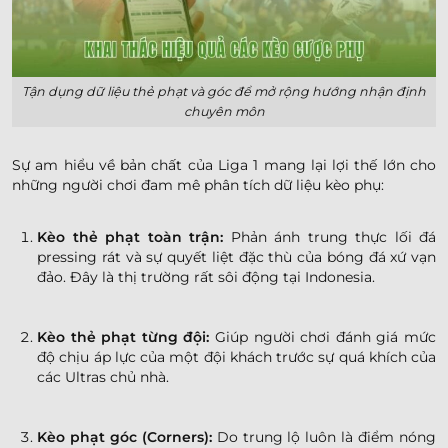
Tận dụng dữ liệu thẻ phạt và góc để mở rộng hướng nhận định
chuyên môn
Sự am hiểu về bản chất của Liga 1 mang lại lợi thế lớn cho
những người chơi đam mê phân tích dữ liệu kèo phụ:
Kèo thẻ phạt toàn trận:
Phản ánh trung thực lối đá
pressing rát và sự quyết liệt đặc thù của bóng đá xứ vạn
đảo. Đây là thị trường rất sôi động tại Indonesia.
Kèo thẻ phạt từng đội:
Giúp người chơi đánh giá mức
độ chịu áp lực của một đội khách trước sự quá khích của
các Ultras chủ nhà.
Kèo phạt góc (Corners):
Do trung lộ luôn là điểm nóng