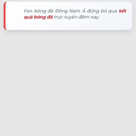
Fan bóng đá Đông Nam Á đừng bỏ qua
kết
quả bóng đá
trực tuyến đêm nay.
Vin88
Không có dữ liệu vui lòng chọn bộ lọc khác