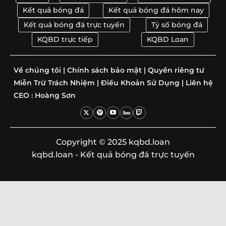
Kết quả bóng đá
Kết quả bóng đá hôm nay
Kết quả bóng đá trực tuyến
Tỷ số bóng đá
KQBD trực tiếp
KQBD Loan
Về chúng tôi
|
Chính sách bảo mật
|
Quyền riêng tư
Miễn Trừ Trách Nhiệm
|
Điều Khoản Sử Dụng
|
Liên hệ
CEO :
Hoàng Sơn
Copyright © 2025 kqbd.loan
kqbd.loan - Kết quả bóng đá trực tuyến