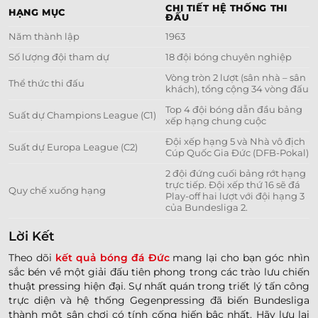
CHI TIẾT HỆ THỐNG THI
HẠNG MỤC
ĐẤU
Năm thành lập
1963
Số lượng đội tham dự
18 đội bóng chuyên nghiệp
Vòng tròn 2 lượt (sân nhà – sân
Thể thức thi đấu
khách), tổng cộng 34 vòng đấu
Top 4 đội bóng dẫn đầu bảng
Suất dự Champions League (C1)
xếp hạng chung cuộc
Đội xếp hạng 5 và Nhà vô địch
Suất dự Europa League (C2)
Cúp Quốc Gia Đức (DFB-Pokal)
2 đội đứng cuối bảng rớt hạng
trực tiếp. Đội xếp thứ 16 sẽ đá
Quy chế xuống hạng
Play-off hai lượt với đội hạng 3
của Bundesliga 2.
Lời Kết
Theo dõi
kết quả bóng đá Đức
mang lại cho bạn góc nhìn
sắc bén về một giải đấu tiên phong trong các trào lưu chiến
thuật pressing hiện đại. Sự nhất quán trong triết lý tấn công
trực diện và hệ thống Gegenpressing đã biến Bundesliga
thành một sân chơi có tính cống hiến bậc nhất. Hãy lưu lại