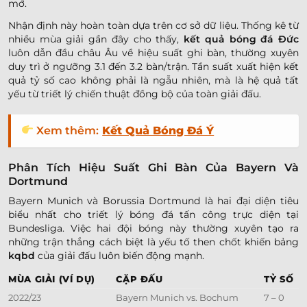
mở.
Nhận định này hoàn toàn dựa trên cơ sở dữ liệu. Thống kê từ
nhiều mùa giải gần đây cho thấy,
kết quả bóng đá Đức
luôn dẫn đầu châu Âu về hiệu suất ghi bàn, thường xuyên
duy trì ở ngưỡng 3.1 đến 3.2 bàn/trận. Tần suất xuất hiện kết
quả tỷ số cao không phải là ngẫu nhiên, mà là hệ quả tất
yếu từ triết lý chiến thuật đồng bộ của toàn giải đấu.
Xem thêm:
Kết Quả Bóng Đá Ý
Phân Tích Hiệu Suất Ghi Bàn Của Bayern Và
Dortmund
Bayern Munich và Borussia Dortmund là hai đại diện tiêu
biểu nhất cho triết lý bóng đá tấn công trực diện tại
Bundesliga. Việc hai đội bóng này thường xuyên tạo ra
những trận thắng cách biệt là yếu tố then chốt khiến bảng
kqbd
của giải đấu luôn biến động mạnh.
MÙA GIẢI (VÍ DỤ)
CẶP ĐẤU
TỶ SỐ
2022/23
Bayern Munich vs. Bochum
7 – 0