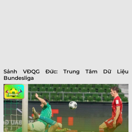
Sảnh VĐQG Đức: Trung Tâm Dữ Liệu
Bundesliga