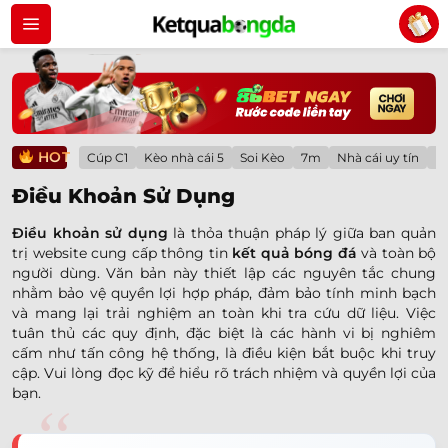
Bỏ
qua
nội
dung
HOT
Cúp C1
Kèo nhà cái 5
Soi Kèo
7m
Nhà cái uy tín
Lị
Điều Khoản Sử Dụng
Điều khoản sử dụng
là thỏa thuận pháp lý giữa ban quản
trị website cung cấp thông tin
kết quả bóng đá
và toàn bộ
người dùng. Văn bản này thiết lập các nguyên tắc chung
nhằm bảo vệ quyền lợi hợp pháp, đảm bảo tính minh bạch
và mang lại trải nghiệm an toàn khi tra cứu dữ liệu. Việc
tuân thủ các quy định, đặc biệt là các hành vi bị nghiêm
cấm như tấn công hệ thống, là điều kiện bắt buộc khi truy
cập. Vui lòng đọc kỹ để hiểu rõ trách nhiệm và quyền lợi của
bạn.