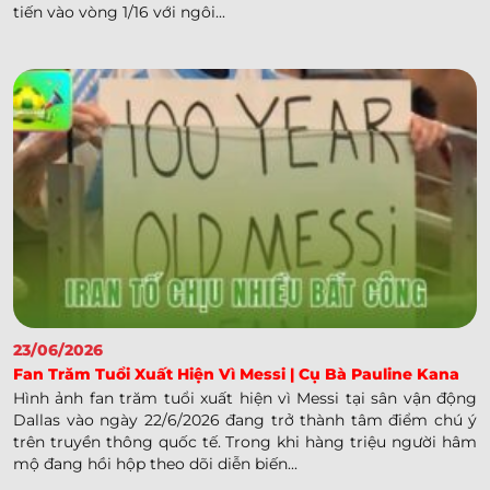
tiến vào vòng 1/16 với ngôi...
23/06/2026
Fan Trăm Tuổi Xuất Hiện Vì Messi | Cụ Bà Pauline Kana
Hình ảnh fan trăm tuổi xuất hiện vì Messi tại sân vận động
Dallas vào ngày 22/6/2026 đang trở thành tâm điểm chú ý
trên truyền thông quốc tế. Trong khi hàng triệu người hâm
mộ đang hồi hộp theo dõi diễn biến...