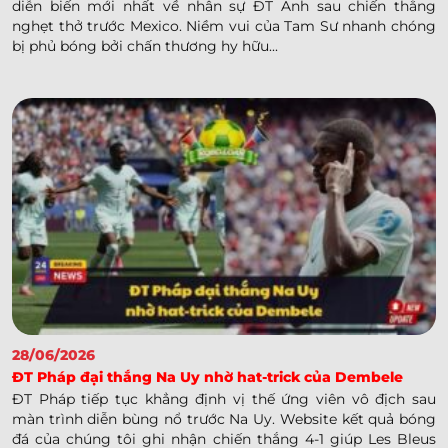
diễn biến mới nhất về nhân sự ĐT Anh sau chiến thắng
nghẹt thở trước Mexico. Niềm vui của Tam Sư nhanh chóng
bị phủ bóng bởi chấn thương hy hữu...
28/06/2026
ĐT Pháp đại thắng Na Uy nhờ hat-trick của Dembele
ĐT Pháp tiếp tục khẳng định vị thế ứng viên vô địch sau
màn trình diễn bùng nổ trước Na Uy. Website kết quả bóng
đá của chúng tôi ghi nhận chiến thắng 4-1 giúp Les Bleus