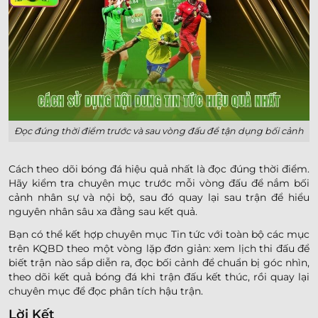
Đọc đúng thời điểm trước và sau vòng đấu để tận dụng bối cảnh
Cách theo dõi bóng đá hiệu quả nhất là đọc đúng thời điểm.
Hãy kiểm tra chuyên mục trước mỗi vòng đấu để nắm bối
cảnh nhân sự và nội bộ, sau đó quay lại sau trận để hiểu
nguyên nhân sâu xa đằng sau kết quả.
Bạn có thể kết hợp chuyên mục Tin tức với toàn bộ các mục
trên KQBD theo một vòng lặp đơn giản: xem lịch thi đấu để
biết trận nào sắp diễn ra, đọc bối cảnh để chuẩn bị góc nhìn,
theo dõi kết quả bóng đá khi trận đấu kết thúc, rồi quay lại
chuyên mục để đọc phân tích hậu trận.
Lời Kết