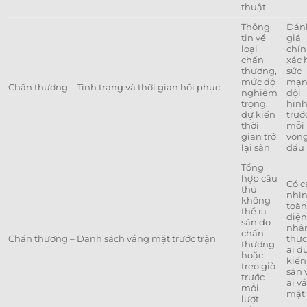
thuật
Thông
Đán
tin về
giá
loại
chí
chấn
xác 
thương,
sức
mức độ
mạ
Chấn thương – Tình trạng và thời gian hồi phục
nghiêm
đội
trọng,
hìn
dự kiến
trướ
thời
mỗi
gian trở
vòn
lại sân
đấu
Tổng
hợp cầu
Có c
thủ
nhì
không
toà
thể ra
diện
sân do
nhâ
chấn
Chấn thương – Danh sách vắng mặt trước trận
thực
thương
ai d
hoặc
kiến
treo giò
sân 
trước
ai v
mỗi
mặt
lượt