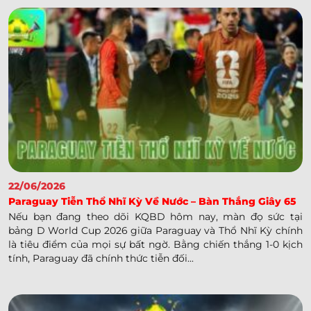
22/06/2026
Paraguay Tiễn Thổ Nhĩ Kỳ Về Nước – Bàn Thắng Giây 65
Nếu bạn đang theo dõi KQBD hôm nay, màn đọ sức tại
bảng D World Cup 2026 giữa Paraguay và Thổ Nhĩ Kỳ chính
là tiêu điểm của mọi sự bất ngờ. Bằng chiến thắng 1-0 kịch
tính, Paraguay đã chính thức tiễn đối...