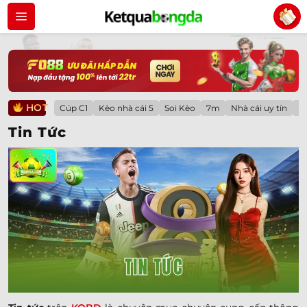
Bỏ
qua
nội
dung
HOT
Cúp C1
Kèo nhà cái 5
Soi Kèo
7m
Nhà cái uy tín
Lị
Tin Tức