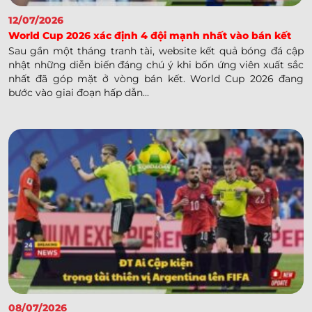
12/07/2026
World Cup 2026 xác định 4 đội mạnh nhất vào bán kết
Sau gần một tháng tranh tài, website kết quả bóng đá cập
nhật những diễn biến đáng chú ý khi bốn ứng viên xuất sắc
nhất đã góp mặt ở vòng bán kết. World Cup 2026 đang
bước vào giai đoạn hấp dẫn...
08/07/2026