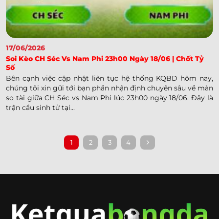
17/06/2026
Soi Kèo CH Séc Vs Nam Phi 23h00 Ngày 18/06 | Chốt Tỷ
Số
Bên cạnh việc cập nhật liên tục hệ thống KQBD hôm nay,
chúng tôi xin gửi tới bạn phần nhận định chuyên sâu về màn
so tài giữa CH Séc vs Nam Phi lúc 23h00 ngày 18/06. Đây là
trận cầu sinh tử tại...
1
2
3
4