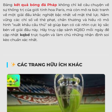
Bảng
kết quả bóng đá Pháp
không chỉ kể câu chuyện về
sự thống trị của giới tinh hoa Paris, mà còn mở ra bức tranh
về một giải đấu khắc nghiệt bậc nhất về mặt thể lực. Nắm
vững các chỉ số về thẻ phạt, chấn thương và hiểu rõ mô
hình “xuất khẩu cầu thủ” sẽ giúp bạn có cái nhìn cực kỳ sắc
bén về giải đấu này. Hãy truy cập sảnh KQBD mỗi ngày để
cập nhật
kqbd
trực tuyến và làm chủ những nhận định soi
kèo chuẩn xác nhất.
CÁC TRANG HỮU ÍCH KHÁC