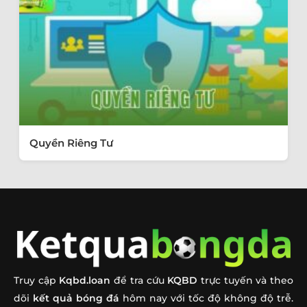
Quyền Riêng Tư
Truy cập
Kqbd.loan
để tra cứu
KQBD
trực tuyến và theo
dõi
kết quả bóng đá
hôm nay với tốc độ không độ trễ.