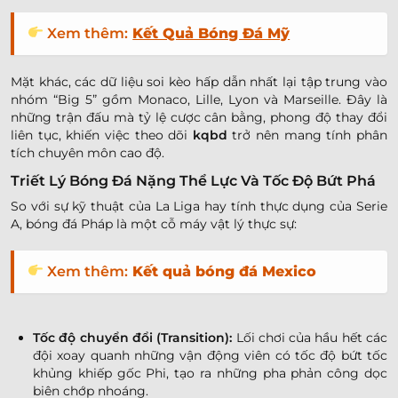
Xem thêm:
Kết Quả Bóng Đá Mỹ
Mặt khác, các dữ liệu soi kèo hấp dẫn nhất lại tập trung vào
nhóm “Big 5” gồm Monaco, Lille, Lyon và Marseille. Đây là
những trận đấu mà tỷ lệ cược cân bằng, phong độ thay đổi
liên tục, khiến việc theo dõi
kqbd
trở nên mang tính phân
tích chuyên môn cao độ.
Triết Lý Bóng Đá Nặng Thể Lực Và Tốc Độ Bứt Phá
So với sự kỹ thuật của La Liga hay tính thực dụng của Serie
A, bóng đá Pháp là một cỗ máy vật lý thực sự:
Xem thêm:
Kết quả bóng đá Mexico
Tốc độ chuyển đổi (Transition):
Lối chơi của hầu hết các
đội xoay quanh những vận động viên có tốc độ bứt tốc
khủng khiếp gốc Phi, tạo ra những pha phản công dọc
biên chớp nhoáng.