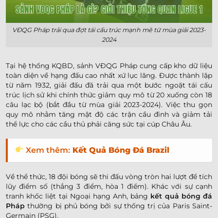
VĐQG Pháp trải qua đợt tái cấu trúc mạnh mẽ từ mùa giải 2023-
2024
Tại hệ thống KQBD, sảnh VĐQG Pháp cung cấp kho dữ liệu
toàn diện về hạng đấu cao nhất xứ lục lăng. Được thành lập
từ năm 1932, giải đấu đã trải qua một bước ngoặt tái cấu
trúc lịch sử khi chính thức giảm quy mô từ 20 xuống còn 18
câu lạc bộ (bắt đầu từ mùa giải 2023-2024). Việc thu gọn
quy mô nhằm tăng mật độ các trận cầu đinh và giảm tải
thể lực cho các cầu thủ phải căng sức tại cúp Châu Âu.
Xem thêm:
Kết Quả Bóng Đá Brazil
Về thể thức, 18 đội bóng sẽ thi đấu vòng tròn hai lượt để tích
lũy điểm số (thắng 3 điểm, hòa 1 điểm). Khác với sự cạnh
tranh khốc liệt tại Ngoại hạng Anh, bảng
kết quả bóng đá
Pháp
thường bị phủ bóng bởi sự thống trị của Paris Saint-
Germain (PSG).