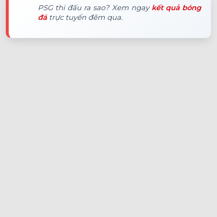
PSG thi đấu ra sao? Xem ngay
kết quả bóng
đá
trực tuyến đêm qua.
Vin88
Không có dữ liệu vui lòng chọn bộ lọc khác