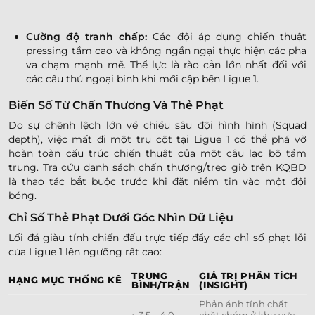
Cường độ tranh chấp:
Các đội áp dụng chiến thuật
pressing tầm cao và không ngần ngại thực hiện các pha
va chạm mạnh mẽ. Thể lực là rào cản lớn nhất đối với
các cầu thủ ngoại binh khi mới cập bến Ligue 1.
Biến Số Từ Chấn Thương Và Thẻ Phạt
Do sự chênh lệch lớn về chiều sâu đội hình hình (Squad
depth), việc mất đi một trụ cột tại Ligue 1 có thể phá vỡ
hoàn toàn cấu trúc chiến thuật của một câu lạc bộ tầm
trung. Tra cứu danh sách chấn thương/treo giò trên KQBD
là thao tác bắt buộc trước khi đặt niềm tin vào một đội
bóng.
Chỉ Số Thẻ Phạt Dưới Góc Nhìn Dữ Liệu
Lối đá giàu tính chiến đấu trực tiếp đẩy các chỉ số phạt lỗi
của Ligue 1 lên ngưỡng rất cao:
TRUNG
GIÁ TRỊ PHÂN TÍCH
HẠNG MỤC THỐNG KÊ
BÌNH/TRẬN
(INSIGHT)
Phản ánh tính chất