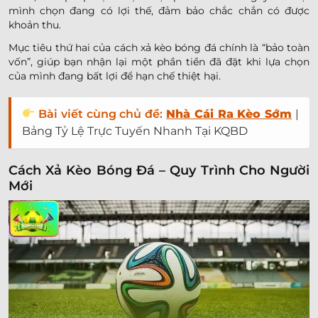
mình chọn đang có lợi thế, đảm bảo chắc chắn có được
khoản thu.
Mục tiêu thứ hai của cách xả kèo bóng đá chính là “bảo toàn
vốn”, giúp bạn nhận lại một phần tiền đã đặt khi lựa chọn
của mình đang bất lợi để hạn chế thiệt hại.
Bài viết cùng chủ đề:
Nhà Cái Ra Kèo Sớm
|
Bảng Tỷ Lệ Trực Tuyến Nhanh Tại KQBD
Cách Xả Kèo Bóng Đá – Quy Trình Cho Người
Mới