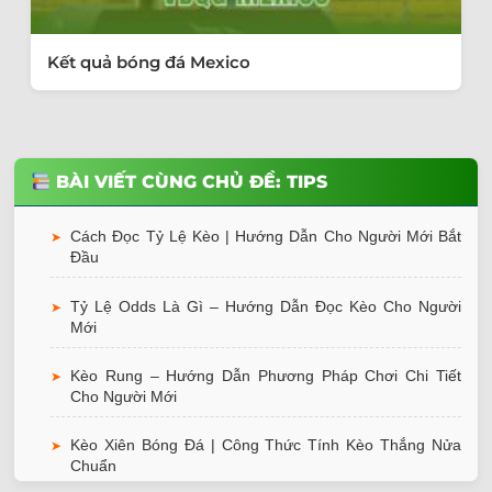
Kết quả bóng đá Mexico
BÀI VIẾT CÙNG CHỦ ĐỀ: TIPS
Cách Đọc Tỷ Lệ Kèo | Hướng Dẫn Cho Người Mới Bắt
➤
Đầu
Tỷ Lệ Odds Là Gì – Hướng Dẫn Đọc Kèo Cho Người
➤
Mới
Kèo Rung – Hướng Dẫn Phương Pháp Chơi Chi Tiết
➤
Cho Người Mới
Kèo Xiên Bóng Đá | Công Thức Tính Kèo Thắng Nửa
➤
Chuẩn