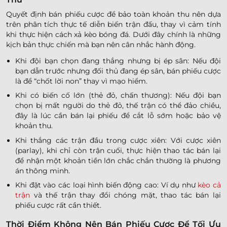
Quyết định bán phiếu cược để bảo toàn khoản thu nên dựa
trên phân tích thực tế diễn biến trận đấu, thay vì cảm tính
khi thực hiện cách xả kèo bóng đá. Dưới đây chính là những
kịch bản thực chiến mà bạn nên cân nhắc hành động.
Khi đội bạn chọn đang thắng nhưng bị ép sân: Nếu đội
bạn dẫn trước nhưng đối thủ đang ép sân, bán phiếu cược
là để “chốt lời non” thay vì mạo hiểm.
Khi có biến cố lớn (thẻ đỏ, chấn thương): Nếu đội bạn
chọn bị mất người do thẻ đỏ, thế trận có thể đảo chiều,
đây là lúc cần bán lại phiếu để cắt lỗ sớm hoặc bảo vệ
khoản thu.
Khi thắng các trận đầu trong cược xiên: Với cược xiên
(parlay), khi chỉ còn trận cuối, thực hiện thao tác bán lại
để nhận một khoản tiền lớn chắc chắn thường là phương
án thông minh.
Khi đặt vào các loại hình biến động cao: Ví dụ như
kèo cả
trận
và thế trận thay đổi chóng mặt, thao tác bán lại
phiếu cược rất cần thiết.
Thời Điểm Không Nên Bán Phiếu Cược Để Tối Ưu