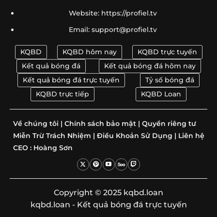
Website: https://profiel.tv
Email:
support@profiel.tv
KQBD
KQBD hôm nay
KQBD trực tuyến
Kết quả bóng đá
Kết quả bóng đá hôm nay
Kết quả bóng đá trực tuyến
Tỷ số bóng đá
KQBD trực tiếp
KQBD Loan
Về chúng tôi
|
Chính sách bảo mật
|
Quyền riêng tư
Miễn Trừ Trách Nhiệm
|
Điều Khoản Sử Dụng
|
Liên hệ
CEO :
Hoàng Sơn
Copyright © 2025 kqbd.loan
kqbd.loan - Kết quả bóng đá trực tuyến