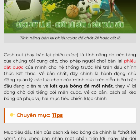
Tính năng bán lại phiếu cược để chốt lời hoặc cắt lỗ
Cash-out (hay bán lại phiếu cược) là tính năng do nền tảng
của chúng tôi cung cấp, cho phép người chơi bán lại
phiếu
đặt cược
của mình cho hệ thống trước khi trận đấu chính
thức kết thúc. Về bản chất, đây chính là hành động chủ
động quản lý các lựa chọn của mình dựa trên diễn biến trận
đấu đang diễn ra và
kết quả bóng đá mới nhất
, thay vì bị
động chờ đợi tiếng còi mãn cuộc. Về cơ bản, cách xả kèo
bóng đá phục vụ hai mục tiêu chiến lược chính.
Chuyên mục:
Tips
Mục tiêu đầu tiên của cách xả kèo bóng đá chính là “chốt lời
sớm”, cho phép bạn nhận một phần tiền lời ngay khi đội