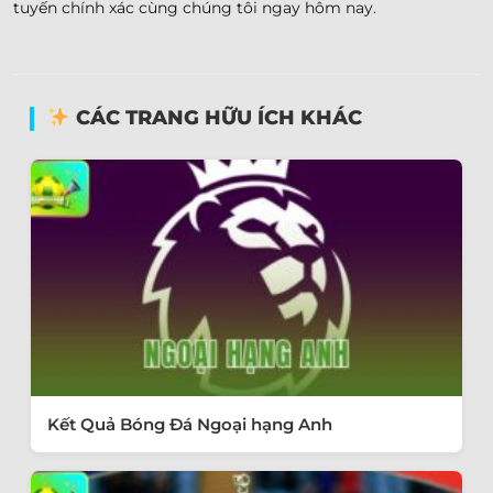
tuyến chính xác cùng chúng tôi ngay hôm nay.
CÁC TRANG HỮU ÍCH KHÁC
Kết Quả Bóng Đá Ngoại hạng Anh