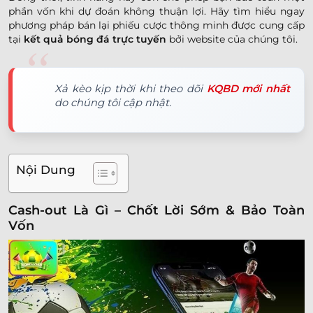
phần vốn khi dự đoán không thuận lợi. Hãy tìm hiểu ngay
phương pháp bán lại phiếu cược thông minh được cung cấp
tại
kết quả bóng đá trực tuyến
bởi website của chúng tôi.
Xả kèo kịp thời khi theo dõi
KQBD mới nhất
do chúng tôi cập nhật.
Nội Dung
Cash-out Là Gì – Chốt Lời Sớm & Bảo Toàn
Vốn