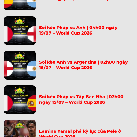
World Cup 2026
Soi kèo Mexico vs Anh | 07h00 ngày 06/07 – World Cup
➤
2026
Soi kèo Pháp vs Anh | 04h00 ngày
19/07 – World Cup 2026
Soi kèo Argentina vs Cape Verde | 05h00 ngày 04/07 –
➤
World Cup 2026
Soi Kèo Argentina Vs Algeria 08h00 Ngày 17/06: Nhận
➤
Soi kèo Anh vs Argentina | 02h00 ngày
Định
15/07 – World Cup 2026
Soi kèo Dortmund vs Frankfurt | Bundesliga –
➤
09/05/2026
Soi kèo Everton vs Man City | Ngoại hạng Anh –
➤
Soi kèo Pháp vs Tây Ban Nha | 02h00
05/05/2026
ngày 15/07 – World Cup 2026
Soi kèo Arsenal vs Fulham | Ngoại hạng Anh –
➤
02/05/2026
Lamine Yamal phá kỷ lục của Pele ở
Soi kèo Nottingham vs Aston Villa | Europa League –
➤
World Cup 2026