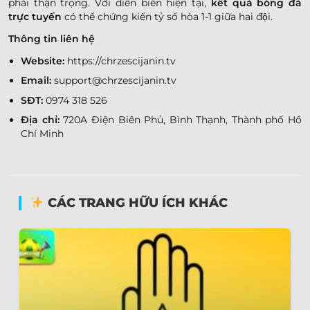
phải thận trọng. Với diễn biến hiện tại,
kết quả bóng đá
trực tuyến
có thể chứng kiến tỷ số hòa 1-1 giữa hai đội.
Thông tin liên hệ
Website:
https://chrzescijanin.tv
Email:
support@chrzescijanin.tv
SĐT:
0974 318 526
Địa chỉ:
720A Điện Biên Phủ, Bình Thạnh, Thành phố Hồ
Chí Minh
CÁC TRANG HỮU ÍCH KHÁC