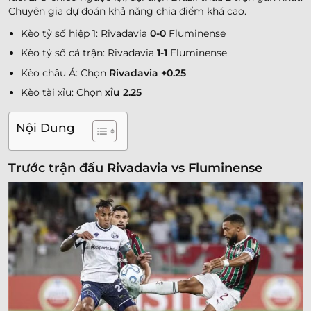
Chuyên gia dự đoán khả năng chia điểm khá cao.
Kèo tỷ số hiệp 1: Rivadavia
0-0
Fluminense
Kèo tỷ số cả trận: Rivadavia
1-1
Fluminense
Kèo châu Á: Chọn
Rivadavia +0.25
Kèo tài xỉu: Chọn
xỉu 2.25
Nội Dung
Trước trận đấu Rivadavia vs Fluminense