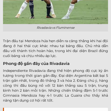
Rivadavia vs Fluminense
Trận đấu tại Mendoza hứa hẹn diễn ra căng thẳng khi hai đội
đang ở hai thái cực khác nhau tại bảng đấu. Chủ nhà dẫn
đầu với thành tích hoàn hảo, trong khi đại diện Brazil đứng
cuối bảng và chịu nhiều áp lực.
Phong độ gần đây của Rivadavia
Independiente Rivadavia đang thể hiện phong độ cực kỳ ấn
tượng trong thời gian gần đây. Đại diện Argentina bất bại 5
trận gần nhất, trong đó thắng 3 và hòa 2. Đáng chú ý, hàng
công thi đấu bùng nổ với 12 bàn thắng sau 5 trận, trung
bình hơn 2 bàn mỗi trận. Những chiến thắng đậm 5-1 trước
Gimnasia Mendoza hay 4-1 trước La Guaira cho thấy khả
năng tận dụng cơ hội rất tốt.