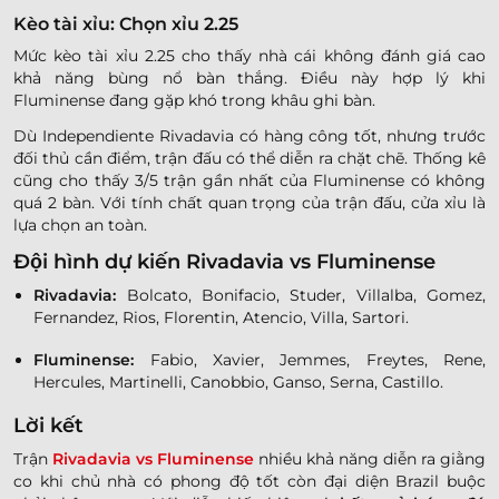
Kèo tài xỉu: Chọn xỉu 2.25
Mức kèo tài xỉu 2.25 cho thấy nhà cái không đánh giá cao
khả năng bùng nổ bàn thắng. Điều này hợp lý khi
Fluminense đang gặp khó trong khâu ghi bàn.
Dù Independiente Rivadavia có hàng công tốt, nhưng trước
đối thủ cần điểm, trận đấu có thể diễn ra chặt chẽ. Thống kê
cũng cho thấy 3/5 trận gần nhất của Fluminense có không
quá 2 bàn. Với tính chất quan trọng của trận đấu, cửa xỉu là
lựa chọn an toàn.
Đội hình dự kiến Rivadavia vs Fluminense
Rivadavia:
Bolcato, Bonifacio, Studer, Villalba, Gomez,
Fernandez, Rios, Florentin, Atencio, Villa, Sartori.
Fluminense:
Fabio, Xavier, Jemmes, Freytes, Rene,
Hercules, Martinelli, Canobbio, Ganso, Serna, Castillo.
Lời kết
Trận
Rivadavia vs Fluminense
nhiều khả năng diễn ra giằng
co khi chủ nhà có phong độ tốt còn đại diện Brazil buộc