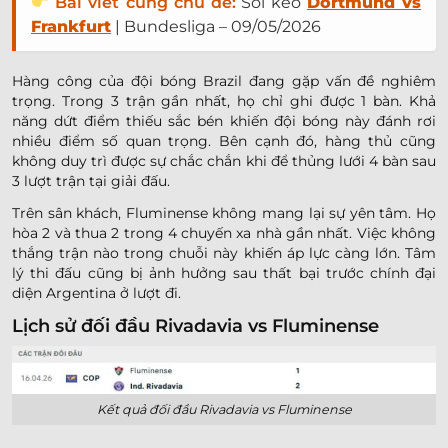
Bài viết cùng chủ đề:
Soi kèo
Dortmund vs
Frankfurt
| Bundesliga – 09/05/2026
Hàng công của đội bóng Brazil đang gặp vấn đề nghiêm
trọng. Trong 3 trận gần nhất, họ chỉ ghi được 1 bàn. Khả
năng dứt điểm thiếu sắc bén khiến đội bóng này đánh rơi
nhiều điểm số quan trọng. Bên cạnh đó, hàng thủ cũng
không duy trì được sự chắc chắn khi để thủng lưới 4 bàn sau
3 lượt trận tại giải đấu.
Trên sân khách, Fluminense không mang lại sự yên tâm. Họ
hòa 2 và thua 2 trong 4 chuyến xa nhà gần nhất. Việc không
thắng trận nào trong chuỗi này khiến áp lực càng lớn. Tâm
lý thi đấu cũng bị ảnh hưởng sau thất bại trước chính đại
diện Argentina ở lượt đi.
Lịch sử đối đầu Rivadavia vs Fluminense
Kết quả đối đầu Rivadavia vs Fluminense