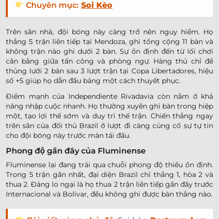
Chuyên mục:
Soi Kèo
Trên sân nhà, đội bóng này càng trở nên nguy hiểm. Họ
thắng 5 trận liên tiếp tại Mendoza, ghi tổng cộng 11 bàn và
không trận nào ghi dưới 2 bàn. Sự ổn định đến từ lối chơi
cân bằng giữa tấn công và phòng ngự. Hàng thủ chỉ để
thủng lưới 2 bàn sau 3 lượt trận tại Copa Libertadores, hiệu
số +5 giúp họ dẫn đầu bảng một cách thuyết phục.
Điểm mạnh của Independiente Rivadavia còn nằm ở khả
năng nhập cuộc nhanh. Họ thường xuyên ghi bàn trong hiệp
một, tạo lợi thế sớm và duy trì thế trận. Chiến thắng ngay
trên sân của đối thủ Brazil ở lượt đi càng củng cố sự tự tin
cho đội bóng này trước màn tái đấu.
Phong độ gần đây của Fluminense
Fluminense lại đang trải qua chuỗi phong độ thiếu ổn định.
Trong 5 trận gần nhất, đại diện Brazil chỉ thắng 1, hòa 2 và
thua 2. Đáng lo ngại là họ thua 2 trận liên tiếp gần đây trước
Internacional và Bolivar, đều không ghi được bàn thắng nào.