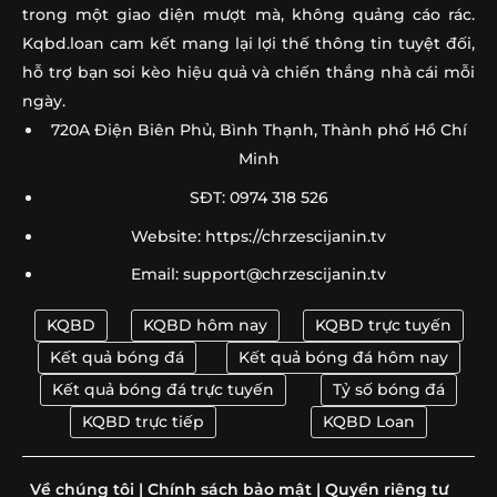
26/03/2026
trong một giao diện mượt mà, không quảng cáo rác.
Kqbd.loan cam kết mang lại lợi thế thông tin tuyệt đối,
Soi kèo Nacional vs Cerro Largo | Liga AUF Uruguaya –
➤
hỗ trợ bạn soi kèo hiệu quả và chiến thắng nhà cái mỗi
25/03/2026
ngày.
720A Điện Biên Phủ, Bình Thạnh, Thành phố Hồ Chí
Soi kèo Huracan vs Barracas Central | Liga Profesional
➤
– 24/03/2026
Minh
SĐT: 0974 318 526
Soi kèo Roma vs Lecce | Serie A – 23/03/2026
➤
Website: https://chrzescijanin.tv
Soi kèo Leeds vs Brentford | Ngoại hạng Anh –
➤
22/03/2026
Email:
support@chrzescijanin.tv
Soi kèo Villarreal vs Sociedad | La Liga – 21/03/2026
➤
KQBD
KQBD hôm nay
KQBD trực tuyến
Kết quả bóng đá
Kết quả bóng đá hôm nay
Soi kèo Roma vs Bologna | Europa League –
➤
Kết quả bóng đá trực tuyến
Tỷ số bóng đá
20/03/2026
KQBD trực tiếp
KQBD Loan
Soi kèo Bayern Munich vs Atalanta | Champions League
➤
– 19/03/2026
Về chúng tôi
|
Chính sách bảo mật
|
Quyền riêng tư