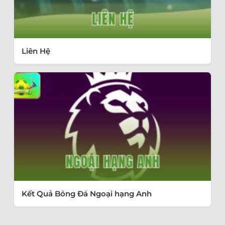
Liên Hệ
Kết Quả Bóng Đá Ngoại hạng Anh