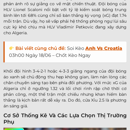
phản ánh rõ sự giằng co về mặt chiến thuật. Đội bóng của
HLV Lionel Scaloni nổi bật với tỷ lệ kiểm soát bóng trung
bình lên tới 68% cùng chỉ số bàn thắng kỳ vọng (xG) đạt 1.74
mỗi trận. Dù vậy, họ sẽ vấp phải hệ thống phòng ngự lùi sâu
cực kỳ khó chịu mà HLV Vladimir Petkovic đang xây dựng
cho Algeria.
Bài viết cùng chủ đề:
Soi Kèo
Anh Vs Croatia
03h00 Ngày 18/06 – Chốt Kèo Ngay
Khối đội hình 3-4-2-1 hoặc 4-3-3 giăng ngang của đội bóng
áo xanh sẽ chủ động thu hẹp không gian, làm nản lòng các
chân chuyền sáng tạo bên phía đối phương. Với mức xG của
Algeria chỉ ở ngưỡng 1.32 và lối chơi rình rập chờ thời cơ
phản công, một thế trận một chiều nhưng khan hiếm bàn
thắng là kịch bản rất dễ xảy ra. Do đó, cửa Xỉu 2.5 là phương
án sáng giá.
Cơ Sở Thống Kê Và Các Lựa Chọn Thị Trường
Phụ