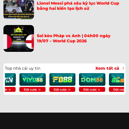
Soi kèo Everton vs Man City | Ngoại hạng Anh –
➤
Lionel Messi phá sâu kỷ lục World Cup
05/05/2026
bằng hai kiến tạo lịch sử
Soi kèo Arsenal vs Fulham | Ngoại hạng Anh –
➤
02/05/2026
Soi kèo Pháp vs Anh | 04h00 ngày
Soi kèo Nottingham vs Aston Villa | Europa League –
➤
19/07 – World Cup 2026
01/05/2026
Soi kèo PSG vs Bayern Munich | Champions League –
➤
29/04/2026
Top nhà cái uy tín
Xem tất cả
Soi kèo Marseille vs Nice | Ligue 1 – 27/04/2026
➤
Soi kèo Napoli vs Cremonese | Serie A – 25/04/2026
➤
Soi kèo Bournemouth vs Leeds | Ngoại hạng Anh –
➤
23/04/2026
Soi kèo Lecce vs Fiorentina | Serie A – 21/04/2026
➤