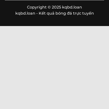
Copyright © 2025 kqbd.loan
kqbd.loan - Kết quả bóng đá trực tuyến