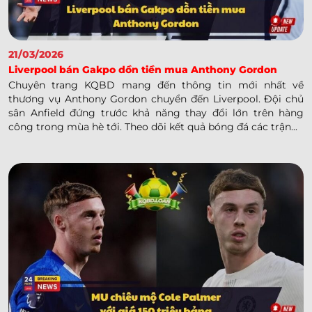
21/03/2026
Liverpool bán Gakpo dồn tiền mua Anthony Gordon
Chuyên trang KQBD mang đến thông tin mới nhất về
thương vụ Anthony Gordon chuyển đến Liverpool. Đội chủ
sân Anfield đứng trước khả năng thay đổi lớn trên hàng
công trong mùa hè tới. Theo dõi kết quả bóng đá các trận...