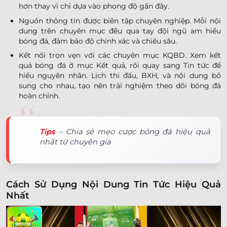
hơn thay vì chỉ dựa vào phong độ gần đây.
Nguồn thông tin được biên tập chuyên nghiệp. Mỗi nội
dung trên chuyên mục đều qua tay đội ngũ am hiểu
bóng đá, đảm bảo độ chính xác và chiều sâu.
Kết nối trọn vẹn với các chuyên mục KQBD. Xem kết
quả bóng đá ở mục Kết quả, rồi quay sang Tin tức để
hiểu nguyên nhân. Lịch thi đấu, BXH, và nội dung bổ
sung cho nhau, tạo nên trải nghiệm theo dõi bóng đá
hoàn chỉnh.
Tips
– Chia sẻ mẹo cược bóng đá hiệu quả
nhất từ chuyên gia
Cách Sử Dụng Nội Dung Tin Tức Hiệu Quả
Nhất