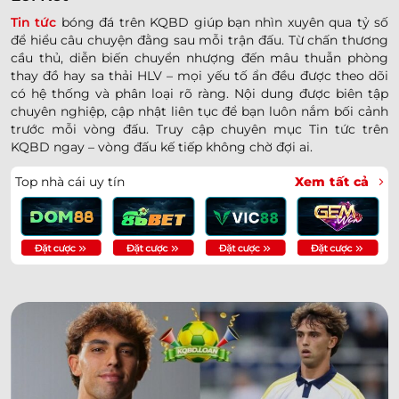
Tin tức
bóng đá trên KQBD giúp bạn nhìn xuyên qua tỷ số
để hiểu câu chuyện đằng sau mỗi trận đấu. Từ chấn thương
cầu thủ, diễn biến chuyển nhượng đến mâu thuẫn phòng
thay đồ hay sa thải HLV – mọi yếu tố ẩn đều được theo dõi
có hệ thống và phân loại rõ ràng. Nội dung được biên tập
chuyên nghiệp, cập nhật liên tục để bạn luôn nắm bối cảnh
trước mỗi vòng đấu. Truy cập chuyên mục Tin tức trên
KQBD ngay – vòng đấu kế tiếp không chờ đợi ai.
Top nhà cái uy tín
Xem tất cả