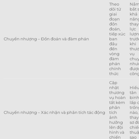
Theo
Nắ
dõi từ
bắt
giai
khả
đoạn
năn
đồn
thay
đoán,
lực
tiếp xúc
lượ
Chuyển nhượng – Đồn đoán và đàm phán
ban
trướ
đầu
khi
đến
thư
vòng
vụ
đàm
chu
phán
như
chính
đượ
thức
côn
Cập
nhật
Hiể
thương
tân
vụ hoàn
bin
tất kèm
lấp 
phân
trốn
Chuyển nhượng – Xác nhận và phân tích tác động
tích
nào,
ảnh
thay
hưởng
sơ đ
lên đội
chiế
hình và
thuậ
chiến
sao