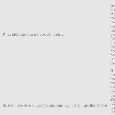
Tí
hi
tâ
th
mứ
gắ
vớ
Phát biểu cầu thủ trên truyền thông
ph
hồ
áp
từ
ho
ba
lã
đạ
Th
ti
th
th
gi
đấ
th
đổ
luậ
Sự kiện bên lề mùa giải (lễ bốc thăm, gala, hội nghị liên đoàn)
qu
đị