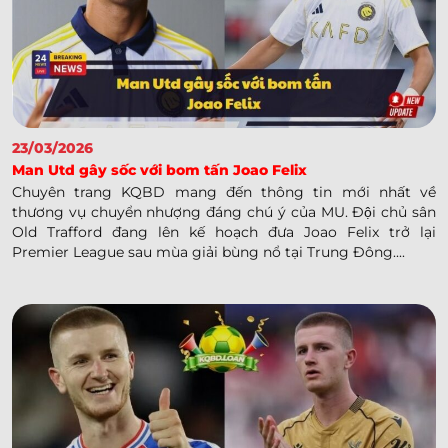
23/03/2026
Man Utd gây sốc với bom tấn Joao Felix
Chuyên trang KQBD mang đến thông tin mới nhất về
thương vụ chuyển nhượng đáng chú ý của MU. Đội chủ sân
Old Trafford đang lên kế hoạch đưa Joao Felix trở lại
Premier League sau mùa giải bùng nổ tại Trung Đông....