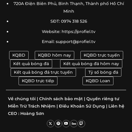
720A Điện Biên Phủ, Bình Thạnh, Thành phố Hồ Chí
Minh
SĐT: 0974 318 526
Website: https://profiel.tv
Email:
support@profiel.tv
KQBD
KQBD hôm nay
KQBD trực tuyến
Kết quả bóng đá
Kết quả bóng đá hôm nay
Kết quả bóng đá trực tuyến
Tỷ số bóng đá
KQBD trực tiếp
KQBD Loan
Về chúng tôi
|
Chính sách bảo mật
|
Quyền riêng tư
Miễn Trừ Trách Nhiệm
|
Điều Khoản Sử Dụng
|
Liên hệ
CEO :
Hoàng Sơn