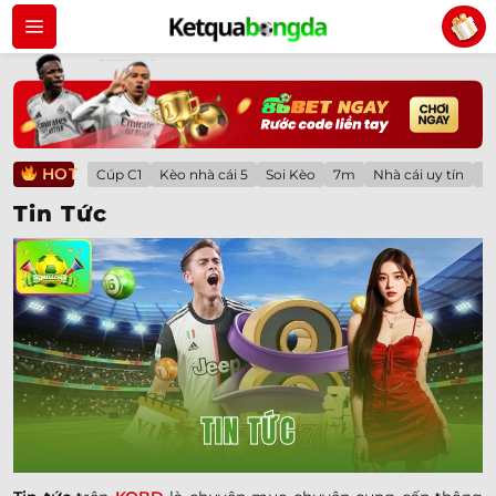
Bỏ
qua
nội
dung
HOT
Cúp C1
Kèo nhà cái 5
Soi Kèo
7m
Nhà cái uy tín
Lị
Tin Tức