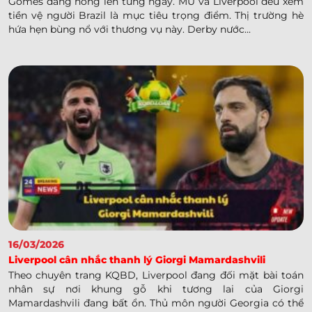
Gomes đang nóng lên từng ngày. MU và Liverpool đều xem
tiền vệ người Brazil là mục tiêu trọng điểm. Thị trường hè
hứa hẹn bùng nổ với thương vụ này. Derby nước...
16/03/2026
Liverpool cân nhắc thanh lý Giorgi Mamardashvili
Theo chuyên trang KQBD, Liverpool đang đối mặt bài toán
nhân sự nơi khung gỗ khi tương lai của Giorgi
Mamardashvili đang bất ổn. Thủ môn người Georgia có thể