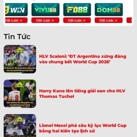
Cristiano Ronaldo được bênh vực sau thất bại trước
➤
Tây Ban Nha
ĐT Anh nhận tin dữ sau chiến thắng trước Mexico
➤
Tin Tức
ĐT Pháp đại thắng Na Uy nhờ hat-trick của Dembele
➤
Fan Trăm Tuổi Xuất Hiện Vì Messi | Cụ Bà Pauline
➤
HLV Scaloni: ‘ĐT Argentina xứng đáng
Kana
vào chung kết World Cup 2026’
Iran Tố Chịu Nhiều Bất Công, Gửi Đơn Lên FIFA Khẩn
➤
Cấp
Paraguay Tiễn Thổ Nhĩ Kỳ Về Nước – Bàn Thắng Giây
Harry Kane lên tiếng giải oan cho HLV
➤
Thomas Tuchel
65
Soi Kèo Na Uy Vs Senegal 07h00 Ngày 23/06: Nhận
➤
Định World Cup 2026
Lionel Messi phá sâu kỷ lục World Cup
Soi Kèo Pháp Vs Iraq 04h00 Ngày 23/06: Dự Đoán Tỷ
➤
bằng hai kiến tạo lịch sử
Số