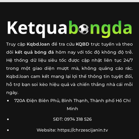
Soi Kèo Bồ Đào Nha Vs CHDC Congo 00h00 Ngày
➤
18/06: Chốt Kèo
Soi Kèo Pháp Vs Senegal 02h00 Ngày 17/06: Dự Đoán
➤
Tỷ Số
Truy cập
Kqbd.loan
để tra cứu
KQBD
trực tuyến và theo
Soi Kèo Hà Lan Vs Nhật Bản 03h00 Ngày 15/06 – Chốt
➤
dõi
kết quả bóng đá
hôm nay với tốc độ không độ trễ.
Kèo
Hệ thống dữ liệu siêu tốc được cập nhật liên tục 24/7
trong một giao diện mượt mà, không quảng cáo rác.
Soi Kèo Đức Vs Curacao 00h00 Ngày 15/06: Nhận Định
➤
Kqbd.loan cam kết mang lại lợi thế thông tin tuyệt đối,
Soi Kèo Haiti Vs Scotland 08h00 Ngày 14/06: Nhận
➤
hỗ trợ bạn soi kèo hiệu quả và chiến thắng nhà cái mỗi
Định Tỷ Lệ
ngày.
720A Điện Biên Phủ, Bình Thạnh, Thành phố Hồ Chí
Soi Kèo Australia Vs Thổ Nhĩ Kỳ 11h00 Ngày 14/06: Dự
➤
Minh
Đoán
SĐT: 0974 318 526
Soi Kèo Brazil Vs Morocco 05h00 Ngày 14/06: Dự Đoán
➤
Tỷ Số
Website: https://chrzescijanin.tv