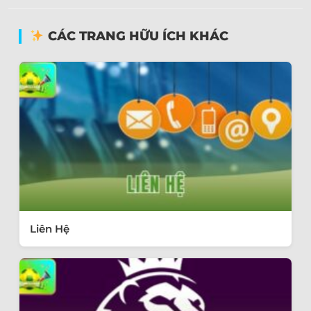
CÁC TRANG HỮU ÍCH KHÁC
Liên Hệ