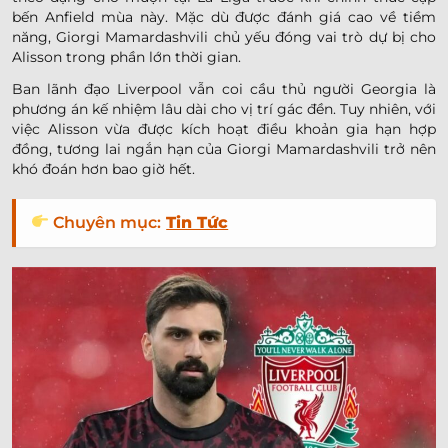
bến Anfield mùa này. Mặc dù được đánh giá cao về tiềm
năng, Giorgi Mamardashvili chủ yếu đóng vai trò dự bị cho
Alisson trong phần lớn thời gian.
Ban lãnh đạo Liverpool vẫn coi cầu thủ người Georgia là
phương án kế nhiệm lâu dài cho vị trí gác đền. Tuy nhiên, với
việc Alisson vừa được kích hoạt điều khoản gia hạn hợp
đồng, tương lai ngắn hạn của Giorgi Mamardashvili trở nên
khó đoán hơn bao giờ hết.
Chuyên mục:
Tin Tức