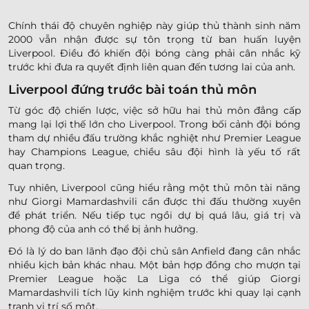
Chính thái độ chuyên nghiệp này giúp thủ thành sinh năm
2000 vẫn nhận được sự tôn trọng từ ban huấn luyện
Liverpool. Điều đó khiến đội bóng càng phải cân nhắc kỹ
trước khi đưa ra quyết định liên quan đến tương lai của anh.
Liverpool đứng trước bài toán thủ môn
Từ góc độ chiến lược, việc sở hữu hai thủ môn đẳng cấp
mang lại lợi thế lớn cho Liverpool. Trong bối cảnh đội bóng
tham dự nhiều đấu trường khắc nghiệt như Premier League
hay Champions League, chiều sâu đội hình là yếu tố rất
quan trọng.
Tuy nhiên, Liverpool cũng hiểu rằng một thủ môn tài năng
như Giorgi Mamardashvili cần được thi đấu thường xuyên
để phát triển. Nếu tiếp tục ngồi dự bị quá lâu, giá trị và
phong độ của anh có thể bị ảnh hưởng.
Đó là lý do ban lãnh đạo đội chủ sân Anfield đang cân nhắc
nhiều kịch bản khác nhau. Một bản hợp đồng cho mượn tại
Premier League hoặc La Liga có thể giúp Giorgi
Mamardashvili tích lũy kinh nghiệm trước khi quay lại cạnh
tranh vị trí số một.