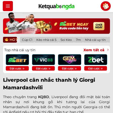
Bỏ
qua
nội
dung
HOT
Cúp C1
Kèo nhà cái 5
Soi Kèo
7m
Nhà cái uy tín
Lị
Top nhà cái uy tín
Xem tất cả
Liverpool cân nhắc thanh lý Giorgi
Mamardashvili
Theo chuyên trang
KQBD
, Liverpool đang đối mặt bài toán
nhân sự nơi khung gỗ khi tương lai của Giorgi
Mamardashvili đang bất ổn. Thủ môn người Georgia có thể
rời Anfield nếu cơ hội thi đấu tiếp tục hạn chế.