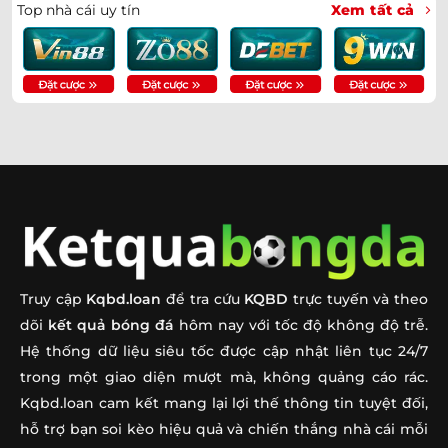
Messi Lập Hat-Trick Lịch Sử Tại World Cup 2026 | 16
➤
Top nhà cái uy tín
Xem tất cả
Bàn
Soi Kèo CH Séc Vs Nam Phi 23h00 Ngày 18/06 | Chốt
➤
Tỷ Số
Soi Kèo Anh Vs Croatia 03h00 Ngày 18/06 – Chốt Kèo
➤
Ngay
Soi Kèo Bồ Đào Nha Vs CHDC Congo 00h00 Ngày
➤
18/06: Chốt Kèo
Soi Kèo Pháp Vs Senegal 02h00 Ngày 17/06: Dự Đoán
➤
Tỷ Số
Truy cập
Kqbd.loan
để tra cứu
KQBD
trực tuyến và theo
Soi Kèo Hà Lan Vs Nhật Bản 03h00 Ngày 15/06 – Chốt
➤
dõi
kết quả bóng đá
hôm nay với tốc độ không độ trễ.
Kèo
Hệ thống dữ liệu siêu tốc được cập nhật liên tục 24/7
trong một giao diện mượt mà, không quảng cáo rác.
Soi Kèo Đức Vs Curacao 00h00 Ngày 15/06: Nhận Định
➤
Kqbd.loan cam kết mang lại lợi thế thông tin tuyệt đối,
Soi Kèo Haiti Vs Scotland 08h00 Ngày 14/06: Nhận
➤
hỗ trợ bạn soi kèo hiệu quả và chiến thắng nhà cái mỗi
Định Tỷ Lệ