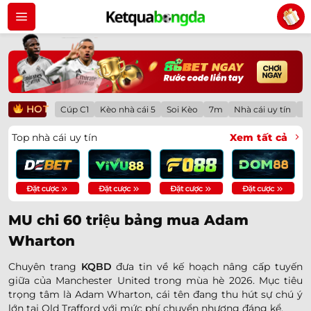
Bỏ
qua
nội
dung
HOT
Cúp C1
Kèo nhà cái 5
Soi Kèo
7m
Nhà cái uy tín
Lị
Top nhà cái uy tín
Xem tất cả
MU chi 60 triệu bảng mua Adam
Wharton
Chuyên trang
KQBD
đưa tin về kế hoạch nâng cấp tuyến
giữa của Manchester United trong mùa hè 2026. Mục tiêu
trọng tâm là Adam Wharton, cái tên đang thu hút sự chú ý
lớn tại Old Trafford với mức phí chuyển nhượng đáng kể.