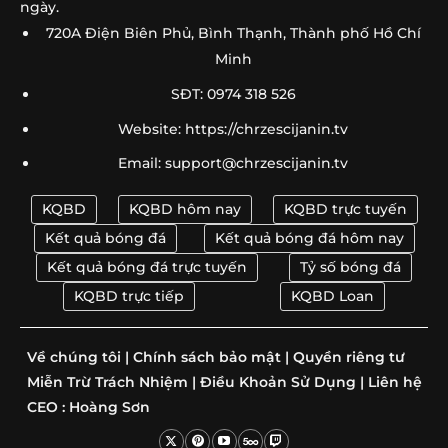
ngày.
720A Điện Biên Phủ, Bình Thạnh, Thành phố Hồ Chí
Soi Kèo Australia Vs Thổ Nhĩ Kỳ 11h00 Ngày 14/06: Dự
➤
Minh
Đoán
SĐT: 0974 318 526
Soi Kèo Brazil Vs Morocco 05h00 Ngày 14/06: Dự Đoán
➤
Tỷ Số
Website: https://chrzescijanin.tv
Email:
support@chrzescijanin.tv
Soi Kèo Qatar Vs Thụy Sỹ 02h00 Ngày 14/06 – Dự
➤
Đoán Tỷ Số
KQBD
KQBD hôm nay
KQBD trực tuyến
Những HLV Đáng Chú Ý World Cup 2026 | Siêu Sao Sa
➤
Kết quả bóng đá
Kết quả bóng đá hôm nay
Bàn
Kết quả bóng đá trực tuyến
Tỷ số bóng đá
HLV Park Hang Seo World Cup 2026 – Chức Phó Chủ
KQBD trực tiếp
KQBD Loan
➤
Tịch
Về chúng tôi
|
Chính sách bảo mật
|
Quyền riêng tư
Các Cặp Anh Em Góp Mặt Tại World Cup 2026 – 8 Cặp
➤
Ruột
Miễn Trừ Trách Nhiệm
|
Điều Khoản Sử Dụng
|
Liên hệ
CEO :
Hoàng Sơn
Bảng Xếp Hạng World Cup 2026 Bảng C Mới Nhất |
➤
Điểm Số Live