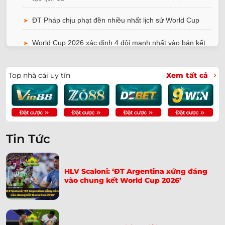
ĐT Pháp chịu phạt đền nhiều nhất lịch sử World Cup
➤
World Cup 2026 xác định 4 đội mạnh nhất vào bán kết
➤
ĐT Ai Cập kiện trọng tài thiên vị Argentina lên FIFA
➤
Top nhà cái uy tín
Xem tất cả
Cristiano Ronaldo được bênh vực sau thất bại trước
➤
Tây Ban Nha
ĐT Anh nhận tin dữ sau chiến thắng trước Mexico
➤
Tin Tức
ĐT Pháp đại thắng Na Uy nhờ hat-trick của Dembele
➤
Fan Trăm Tuổi Xuất Hiện Vì Messi | Cụ Bà Pauline
➤
HLV Scaloni: ‘ĐT Argentina xứng đáng
Kana
vào chung kết World Cup 2026’
Iran Tố Chịu Nhiều Bất Công, Gửi Đơn Lên FIFA Khẩn
➤
Cấp