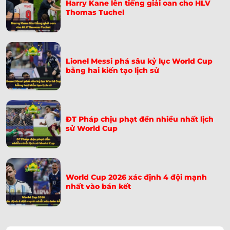
Paraguay Tiễn Thổ Nhĩ Kỳ Về Nước – Bàn Thắng Giây
Harry Kane lên tiếng giải oan cho HLV
➤
Thomas Tuchel
65
Soi Kèo Na Uy Vs Senegal 07h00 Ngày 23/06: Nhận
➤
Định World Cup 2026
Lionel Messi phá sâu kỷ lục World Cup
Soi Kèo Pháp Vs Iraq 04h00 Ngày 23/06: Dự Đoán Tỷ
➤
bằng hai kiến tạo lịch sử
Số
Soi Kèo Argentina Vs Áo 00h00 Ngày 23/06: Dự Đoán
➤
Tỷ Số
ĐT Pháp chịu phạt đền nhiều nhất lịch
sử World Cup
Khoảnh Khắc Cầu Thủ Canada Gãy Chân Trên Sân –
➤
Ismaël Koné
Soi Kèo Tây Ban Nha Vs Saudi Arabia 23h00 Ngày
➤
21/06: Chốt Kèo
World Cup 2026 xác định 4 đội mạnh
nhất vào bán kết
Hàn Quốc Bị Drone Trinh Thám Tại World Cup 2026:
➤
Quân Đội Can Thiệp