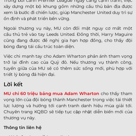
Trong bối cảnh Premier League ngày càng cạnh tranh, việc
xây dựng một bộ khung gồm những cầu thủ bản địa được
xem là bước đi chiến lược, giúp Manchester United duy trì sự
ổn định và phát triển bền vững.
Ngoài thương vụ này, MU còn đối mặt nguy cơ mất một
cầu thủ trẻ vào tay Leeds United. Đồng thời, Harry Maguire
cũng đang được đề nghị gia hạn hợp đồng, cho thấy đội
bóng đang tái cấu trúc toàn diện.
Việc chi mạnh tay cho Adam Wharton phản ánh tham vọng
trở lại đỉnh cao của Quỷ đỏ. Nếu thương vụ thành công,
tuyến giữa của MU sẽ có thêm sức sống mới, phù hợp với
triết lý bóng đá hiện đại.
Lời kết
MU chi 60 triệu bảng mua Adam Wharton
cho thấy tham
vọng lớn của đội bóng thành Manchester trong việc tái thiết
lực lượng và hướng tới cạnh tranh danh hiệu mùa giải tới.
Chuyên trang KQBD sẽ tiếp tục cập nhật diễn biến mới của
thương vụ này.
Thông tin liên hệ