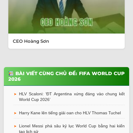
CEO Hoàng Sơn
BÀI VIẾT CÙNG CHỦ ĐỀ: FIFA WORLD CUP
2026
HLV Scaloni: ‘ĐT Argentina xứng đáng vào chung kết
➤
World Cup 2026’
Harry Kane lên tiếng giải oan cho HLV Thomas Tuchel
➤
Lionel Messi phá sâu kỷ lục World Cup bằng hai kiến
➤
tạo lịch sử