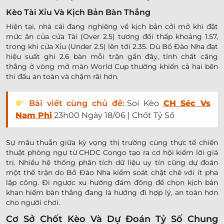
Kèo Tài Xỉu Và Kịch Bản Bàn Thắng
Hiện tại, nhà cái đang nghiêng về kịch bản cởi mở khi đặt
mức ăn của cửa Tài (Over 2.5) tương đối thấp khoảng 1.57,
trong khi cửa Xỉu (Under 2.5) lên tới 2.35. Dù Bồ Đào Nha đạt
hiệu suất ghi 2.6 bàn mỗi trận gần đây, tính chất căng
thẳng ở vòng mở màn World Cup thường khiến cả hai bên
thi đấu an toàn và chậm rãi hơn.
Bài viết cùng chủ đề:
Soi Kèo
CH Séc Vs
Nam Phi
23h00 Ngày 18/06 | Chốt Tỷ Số
Sự mâu thuẫn giữa kỳ vọng thị trường cùng thực tế chiến
thuật phòng ngự từ CHDC Congo tạo ra cơ hội kiếm lời giá
trị. Nhiều hệ thống phân tích dữ liệu uy tín cũng dự đoán
một thế trận do Bồ Đào Nha kiểm soát chặt chẽ với ít pha
lập công. Đi ngược xu hướng đám đông để chọn kịch bản
khan hiếm bàn thắng đang là hướng đi hợp lý, an toàn hơn
cho người chơi.
Cơ Sở Chốt Kèo Và Dự Đoán Tỷ Số Chung