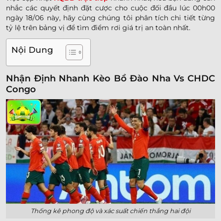
nhắc các quyết định đặt cược cho cuộc đối đầu lúc 00h00
ngày 18/06 này, hãy cùng chúng tôi phân tích chi tiết từng
tỷ lệ trên bảng vị để tìm điểm rơi giá trị an toàn nhất.
Nội Dung
Nhận Định Nhanh Kèo Bồ Đào Nha Vs CHDC
Congo
Thống kê phong độ và xác suất chiến thắng hai đội