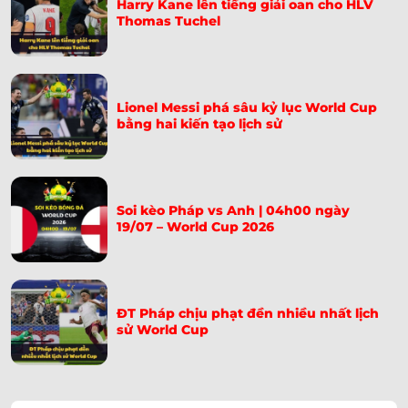
Harry Kane lên tiếng giải oan cho HLV
Thomas Tuchel
Soi kèo Tây Ban Nha vs Bỉ | 02h00 ngày 11/07 – World
➤
Cup 2026
Cristiano Ronaldo được bênh vực sau thất bại trước
➤
Tây Ban Nha
Lionel Messi phá sâu kỷ lục World Cup
bằng hai kiến tạo lịch sử
Soi kèo Pháp vs Ma Rốc | 03h00 ngày 10/07 – World
➤
Cup 2026
ĐT Anh nhận tin dữ sau chiến thắng trước Mexico
➤
Soi kèo Pháp vs Anh | 04h00 ngày
19/07 – World Cup 2026
Soi kèo Thụy Sĩ vs Colombia | 03h00 ngày 08/07 –
➤
World Cup 2026
Soi kèo Mexico vs Anh | 07h00 ngày 06/07 – World Cup
➤
2026
ĐT Pháp chịu phạt đền nhiều nhất lịch
sử World Cup
Soi kèo Argentina vs Cape Verde | 05h00 ngày 04/07 –
➤
World Cup 2026
Iran Tố Chịu Nhiều Bất Công, Gửi Đơn Lên FIFA Khẩn