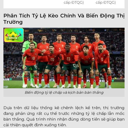
cấp ĐTQG)
cấp ĐTQG)
Phân Tích Tỷ Lệ Kèo Chính Và Biến Động Thị
Trường
Biến động tỷ lệ chấp và kịch bản bàn thắng
Dựa trên dữ liệu thống kê chênh lệch kể trên, thị trường
đang phản ứng rất cụ thể trước những tỷ lệ chấp lẫn mốc
bàn thắng. Quá trình nhìn nhận đúng dòng tiền sẽ giúp bạn
cải thiện quyết định xuống tiền.