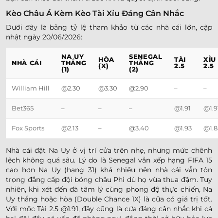
Kèo Châu Á Kèm Kèo Tài Xỉu Đáng Cân Nhắc
Dưới đây là bảng tỷ lệ tham khảo từ các nhà cái lớn, cập
nhật ngày 20/06/2026:
NA UY
SENEGAL
HÒA
TÀI
XỈU
NHÀ CÁI
THẮNG
THẮNG
(X)
2.5
2.5
(1)
(2)
William Hill
@2.30
@3.30
@2.90
–
–
Bet365
–
–
–
@1.91
@1.9
Fox Sports
@2.13
–
@3.40
@1.93
@1.8
Nhà cái đặt Na Uy ở vị trí cửa trên nhẹ, nhưng mức chênh
lệch không quá sâu. Lý do là Senegal vẫn xếp hạng FIFA 15
cao hơn Na Uy (hạng 31) khá nhiều nên nhà cái vẫn tôn
trọng đẳng cấp đội bóng châu Phi dù họ vừa thua đậm. Tuy
nhiên, khi xét đến đà tâm lý cùng phong độ thực chiến, Na
Uy thắng hoặc hòa (Double Chance 1X) là cửa có giá trị tốt.
Với mốc Tài 2.5 @1.91, đây cũng là cửa đáng cân nhắc khi cả