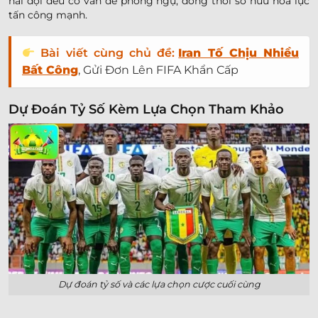
hai đội đều có vấn đề phòng ngự, đồng thời sở hữu hỏa lực
tấn công mạnh.
Bài viết cùng chủ đề:
Iran Tố Chịu Nhiều
Bất Công
, Gửi Đơn Lên FIFA Khẩn Cấp
Dự Đoán Tỷ Số Kèm Lựa Chọn Tham Khảo
Dự đoán tỷ số và các lựa chọn cược cuối cùng