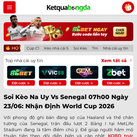
Bỏ
qua
nội
dung
HOT
Cúp C1
Kèo nhà cái 5
Soi Kèo
7m
Nhà cái uy tín
Lị
Top nhà cái uy tín
Xem tất cả
Soi Kèo Na Uy Vs Senegal 07h00 Ngày
23/06: Nhận Định World Cup 2026
Với phong độ ghi bàn đáng sợ của Haaland và thế chân
tường của Senegal, trận đấu lượt 2 Bảng I tại MetLife
Stadium đang là tâm điểm chú ý. Để giúp người hâm mộ
thuận tiện theo dõi diễn biến và cập nhật
KQBD trực