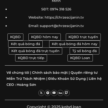
Minh
Soi Kèo CH Séc Vs Nam Phi 23h00 Ngày 18/06 | Chốt
➤
Tỷ Số
SĐT: 0974 318 526
Soi Kèo Anh Vs Croatia 03h00 Ngày 18/06 – Chốt Kèo
➤
Website: https://chrzescijanin.tv
Ngay
Email:
support@chrzescijanin.tv
Soi Kèo Bồ Đào Nha Vs CHDC Congo 00h00 Ngày
➤
18/06: Chốt Kèo
KQBD
KQBD hôm nay
KQBD trực tuyến
Kết quả bóng đá
Kết quả bóng đá hôm nay
Soi Kèo Argentina Vs Algeria 08h00 Ngày 17/06: Nhận
➤
Kết quả bóng đá trực tuyến
Tỷ số bóng đá
Định
KQBD trực tiếp
KQBD Loan
Soi Kèo Pháp Vs Senegal 02h00 Ngày 17/06: Dự Đoán
➤
Tỷ Số
Về chúng tôi
|
Chính sách bảo mật
|
Quyền riêng tư
Soi Kèo Hà Lan Vs Nhật Bản 03h00 Ngày 15/06 – Chốt
➤
Miễn Trừ Trách Nhiệm
|
Điều Khoản Sử Dụng
|
Liên hệ
Kèo
CEO :
Hoàng Sơn
Soi Kèo Đức Vs Curacao 00h00 Ngày 15/06: Nhận Định
➤
Soi Kèo Haiti Vs Scotland 08h00 Ngày 14/06: Nhận
➤
Copyright © 2025 kqbd.loan
Định Tỷ Lệ