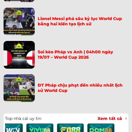
Cristiano Ronaldo được bênh vực sau thất bại trước
➤
Tây Ban Nha
Lionel Messi phá sâu kỷ lục World Cup
bằng hai kiến tạo lịch sử
Soi kèo Pháp vs Ma Rốc | 03h00 ngày 10/07 – World
➤
Cup 2026
ĐT Anh nhận tin dữ sau chiến thắng trước Mexico
➤
Soi kèo Pháp vs Anh | 04h00 ngày
19/07 – World Cup 2026
Soi kèo Thụy Sĩ vs Colombia | 03h00 ngày 08/07 –
➤
World Cup 2026
Soi kèo Mexico vs Anh | 07h00 ngày 06/07 – World Cup
➤
2026
ĐT Pháp chịu phạt đền nhiều nhất lịch
sử World Cup
Soi kèo Argentina vs Cape Verde | 05h00 ngày 04/07 –
➤
World Cup 2026
Iran Tố Chịu Nhiều Bất Công, Gửi Đơn Lên FIFA Khẩn
➤
Top nhà cái uy tín
Xem tất cả
Cấp