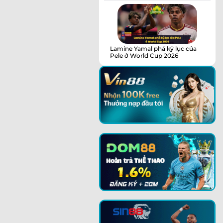
Lamine Yamal phá kỷ lục của
Pele ở World Cup 2026