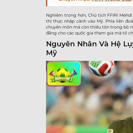
Nghiêm trọng hơn, Chủ tịch FFIRI Mehdi 
thị thực nhập cảnh vào Mỹ. Phía liên đ
chuyên môn mà còn thiếu tôn trọng bộ má
đẳng cho các quốc gia tham gia mà tổ ch
Nguyên Nhân Và Hệ Lụ
Mỹ