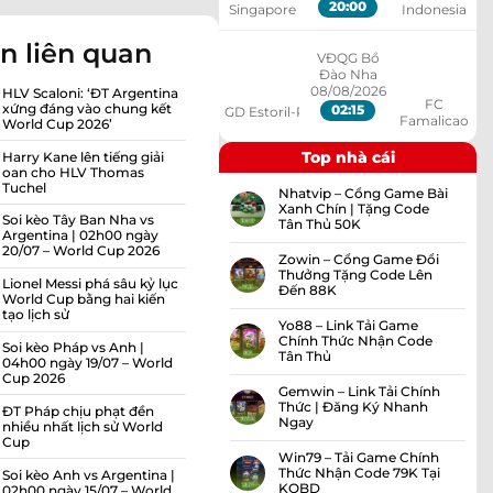
20:00
Singapore
Indonesia
in liên quan
VĐQG Bồ
Đào Nha
08/08/2026
HLV Scaloni: ‘ĐT Argentina
FC
xứng đáng vào chung kết
02:15
GD Estoril-Praia
Famalicao
World Cup 2026’
Top nhà cái
Harry Kane lên tiếng giải
oan cho HLV Thomas
Tuchel
Nhatvip – Cổng Game Bài
Xanh Chín | Tặng Code
Soi kèo Tây Ban Nha vs
Tân Thủ 50K
Argentina | 02h00 ngày
20/07 – World Cup 2026
Zowin – Cổng Game Đổi
Thưởng Tặng Code Lên
Lionel Messi phá sâu kỷ lục
Đến 88K
World Cup bằng hai kiến
tạo lịch sử
Yo88 – Link Tải Game
Chính Thức Nhận Code
Soi kèo Pháp vs Anh |
Tân Thủ
04h00 ngày 19/07 – World
Cup 2026
Gemwin – Link Tải Chính
Thức | Đăng Ký Nhanh
ĐT Pháp chịu phạt đền
Ngay
nhiều nhất lịch sử World
Cup
Win79 – Tải Game Chính
Thức Nhận Code 79K Tại
Soi kèo Anh vs Argentina |
KQBD
02h00 ngày 15/07 – World