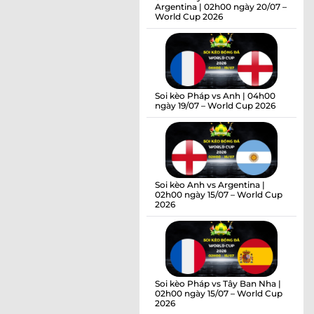
Argentina | 02h00 ngày 20/07 –
World Cup 2026
Soi kèo Pháp vs Anh | 04h00
ngày 19/07 – World Cup 2026
Soi kèo Anh vs Argentina |
02h00 ngày 15/07 – World Cup
2026
Soi kèo Pháp vs Tây Ban Nha |
02h00 ngày 15/07 – World Cup
2026