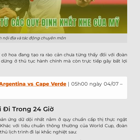
h nội địa và tác động chuyên môn
 cờ hoa đang tạo ra rào cản chưa từng thấy đối với đoàn
ỉ dừng ở thủ tục hành chính mà còn trực tiếp gây bất lợi
Argentina vs Cape Verde
| 05h00 ngày 04/07 –
 Đi Trong 24 Giờ
ản ứng dữ dội nhất nằm ở quy chuẩn cấp thị thực ngặt
 Khác với tiêu chuẩn thông thường của World Cup, đoàn
ủ lịch trình đi lại khắc nghiệt sau: