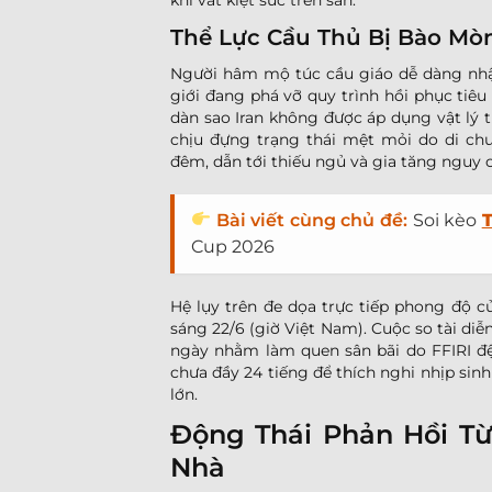
Thể Lực Cầu Thủ Bị Bào Mòn
Người hâm mộ túc cầu giáo dễ dàng nhận
giới đang phá vỡ quy trình hồi phục ti
dàn sao Iran không được áp dụng vật lý trị
chịu đựng trạng thái mệt mỏi do di chu
đêm, dẫn tới thiếu ngủ và gia tăng nguy 
Bài viết cùng chủ đề:
Soi kèo
T
Cup 2026
Hệ lụy trên đe dọa trực tiếp phong độ c
sáng 22/6 (giờ Việt Nam). Cuộc so tài diễ
ngày nhằm làm quen sân bãi do FFIRI đệ 
chưa đầy 24 tiếng để thích nghi nhịp sinh
lớn.
Động Thái Phản Hồi T
Nhà