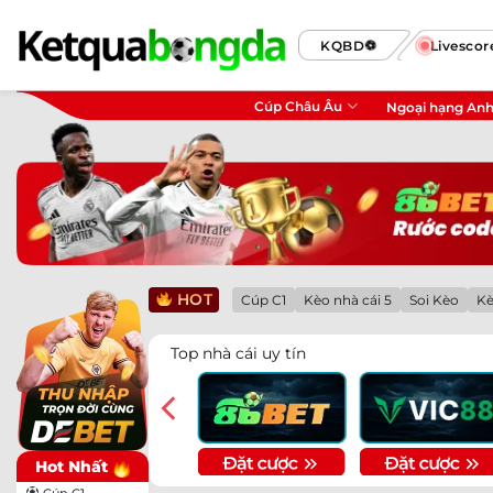
Bỏ
qua
KQBD
Livescor
nội
dung
Cúp Châu Âu
Ngoại hạng An
HOT
Cúp C1
Kèo nhà cái 5
Soi Kèo
Kè
Top nhà cái uy tín
Hot Nhất
Cúp C1