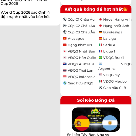
Cup 2026
Kết quả bóng đá hot nhất
World Cup 2026 xác định 4
đội mạnh nhất vào bán kết
Cúp C1 Châu Âu
Ngoại Hạng Anh
Cúp C2 Châu Âu
Hạng nhất Anh
Cúp C3 Châu Âu
Bundesliga
V-League
La Liga
Hạng nhất VN
Serie A
VĐQG Nhật Bản
Ligue 1
VĐQG Hàn Quốc
VĐQG Brazil
VĐQG Australia
VĐQG
Argentina
VĐQG Thái Lan
VĐQG Mỹ
VĐQG Indonesia
VĐQG Mexico
Giao hữu ĐTQG
Giao hữu CLB
Soi Kèo Bóng Đá
Soi kèo Tây Ban Nha vs