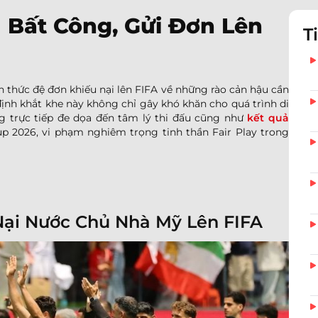
u Bất Công, Gửi Đơn Lên
T
h thức đệ đơn khiếu nại lên FIFA về những rào cản hậu cần
nh khắt khe này không chỉ gây khó khăn cho quá trình di
g trực tiếp đe dọa đến tâm lý thi đấu cũng như
k
ết quả
up 2026, vi phạm nghiêm trọng tinh thần Fair Play trong
 Nại Nước Chủ Nhà Mỹ Lên FIFA