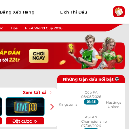
Bảng Xếp Hạng
Lịch Thi Đấu
ức
Tips
FIFA World Cup 2026
Những trận đấu nổi bật
Xem tất cả
Cúp FA
08/08/2026
01:45
Hastings
Kingstonian
United
ASEAN
Championship
07/08/2026