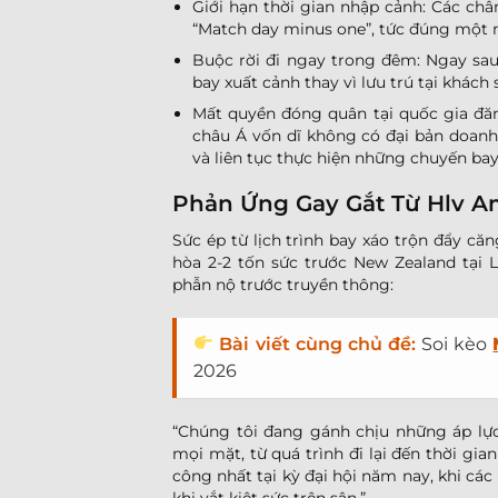
Giới hạn thời gian nhập cảnh: Các châ
“Match day minus one”, tức đúng một n
Buộc rời đi ngay trong đêm: Ngay sau 
bay xuất cảnh thay vì lưu trú tại khách
Mất quyền đóng quân tại quốc gia đăng
châu Á vốn dĩ không có đại bản doanh 
và liên tục thực hiện những chuyến bay 
Phản Ứng Gay Gắt Từ Hlv A
Sức ép từ lịch trình bay xáo trộn đẩy că
hòa 2-2 tốn sức trước New Zealand tại 
phẫn nộ trước truyền thông:
Bài viết cùng chủ đề:
Soi kèo
2026
“Chúng tôi đang gánh chịu những áp lực
mọi mặt, từ quá trình đi lại đến thời gia
công nhất tại kỳ đại hội năm nay, khi cá
khi vắt kiệt sức trên sân.”