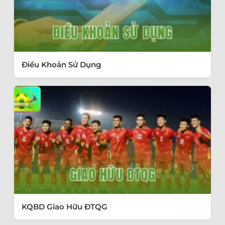
Điều Khoản Sử Dụng
KQBD Giao Hữu ĐTQG