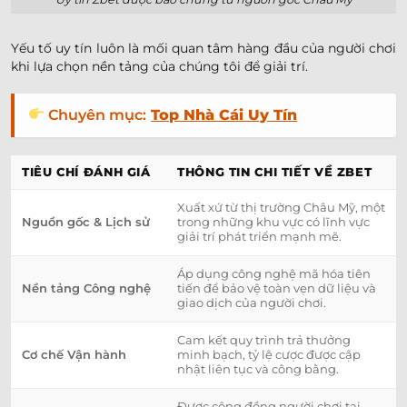
Yếu tố uy tín luôn là mối quan tâm hàng đầu của người chơi
khi lựa chọn nền tảng của chúng tôi để giải trí.
Chuyên mục:
Top Nhà Cái Uy Tín
TIÊU CHÍ ĐÁNH GIÁ
THÔNG TIN CHI TIẾT VỀ ZBET
Xuất xứ từ thị trường Châu Mỹ, một
Nguồn gốc & Lịch sử
trong những khu vực có lĩnh vực
giải trí phát triển mạnh mẽ.
Áp dụng công nghệ mã hóa tiên
Nền tảng Công nghệ
tiến để bảo vệ toàn vẹn dữ liệu và
giao dịch của người chơi.
Cam kết quy trình trả thưởng
Cơ chế Vận hành
minh bạch, tỷ lệ cược được cập
nhật liên tục và công bằng.
Được cộng đồng người chơi tại