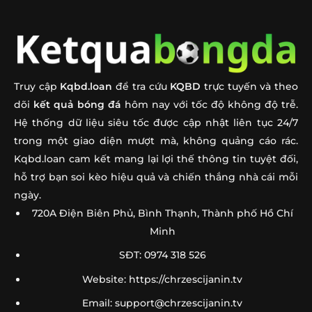
Truy cập
Kqbd.loan
để tra cứu
KQBD
trực tuyến và theo
dõi
kết quả bóng đá
hôm nay với tốc độ không độ trễ.
Hệ thống dữ liệu siêu tốc được cập nhật liên tục 24/7
trong một giao diện mượt mà, không quảng cáo rác.
Kqbd.loan cam kết mang lại lợi thế thông tin tuyệt đối,
hỗ trợ bạn soi kèo hiệu quả và chiến thắng nhà cái mỗi
ngày.
720A Điện Biên Phủ, Bình Thạnh, Thành phố Hồ Chí
Minh
SĐT: 0974 318 526
Website: https://chrzescijanin.tv
Email:
support@chrzescijanin.tv