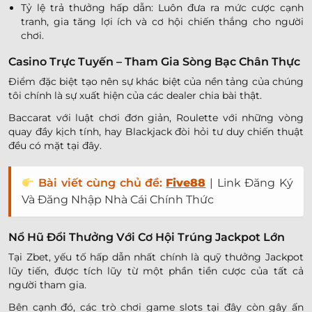
Tỷ lệ trả thưởng hấp dẫn: Luôn đưa ra mức cược cạnh
tranh, gia tăng lợi ích và cơ hội chiến thắng cho người
chơi.
Casino Trực Tuyến – Tham Gia Sòng Bạc Chân Thực
Điểm đặc biệt tạo nên sự khác biệt của nền tảng của chúng
tôi chính là sự xuất hiện của các dealer chia bài thật.
Baccarat với luật chơi đơn giản, Roulette với những vòng
quay đầy kịch tính, hay Blackjack đòi hỏi tư duy chiến thuật
đều có mặt tại đây.
Bài viết cùng chủ đề:
Five88
| Link Đăng Ký
Và Đăng Nhập Nhà Cái Chính Thức
Nổ Hũ Đổi Thưởng Với Cơ Hội Trúng Jackpot Lớn
Tại Zbet, yếu tố hấp dẫn nhất chính là quỹ thưởng Jackpot
lũy tiến, được tích lũy từ một phần tiền cược của tất cả
người tham gia.
Bên cạnh đó, các trò chơi game slots tại đây còn gây ấn