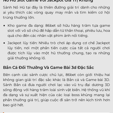
Nổ Hũ Slot Game Với Jackpot Giá Trị Khủng
Sảnh Nổ Hũ tại đây là thiên đường giải trí dành cho những
ai yêu thích các vòng quay may mắn và tìm kiếm cơ hội
trúng thưởng lớn.
Kho game đa dạng: 86bet sở hữu hàng trăm tựa game
slot với vô số chủ đề hấp dẫn từ thần thoại, phiêu lưu, hoa
quả cho đến các nhân vật phim ảnh nổi tiếng.
Jackpot lũy tiến: Nhiều trò chơi áp dụng cơ chế Jackpot
lũy tiến, nơi một phần tiền cược của tất cả người chơi
được tích lũy vào một hũ thưởng chung, tạo ra những
giải thưởng khổng lồ.
Bắn Cá Đổi Thưởng Và Game Bài 3d Đặc Sắc
Bên cạnh các sảnh cược chủ lực, 86bet còn giới thiệu hai
không gian giải trí đặc sắc khác là Bắn cá và Game bài 3D.
Sảnh Bắn cá đưa người chơi lạc vào vũ trụ đại dương 3D
sống động với hàng trăm loài sinh vật biển. Hệ thống vũ khí
đa dạng và sự xuất hiện của các loại boss khủng mang lại
phần thưởng giá trị, giúp cuộc đi săn trở nên kịch tính hơn
bao giờ hết.