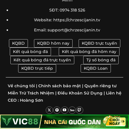
Minh
SĐT: 0974 318 526
Website: https://chrzescijanin.tv
Email:
support@chrzescijanin.tv
KQBD
KQBD hôm nay
KQBD trực tuyến
Kết quả bóng đá
Kết quả bóng đá hôm nay
Kết quả bóng đá trực tuyến
Tỷ số bóng đá
KQBD trực tiếp
KQBD Loan
Về chúng tôi
|
Chính sách bảo mật
|
Quyền riêng tư
Miễn Trừ Trách Nhiệm
|
Điều Khoản Sử Dụng
|
Liên hệ
CEO :
Hoàng Sơn
Copyright © 2025 kqbd.loan