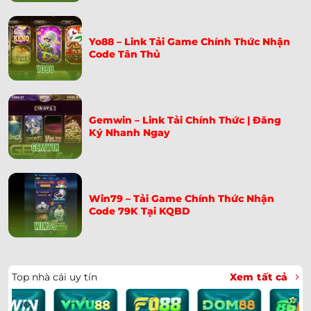
Vic88 – Trang Chủ Tải App Và Đăng Ký Chính Thức
➤
Fo88 | Link Vào Nhà Cái – Nhận Ngay Code Tân Thủ
➤
Yo88 – Link Tải Game Chính Thức Nhận
88k
Code Tân Thủ
Dom88 – Nhà Cái Cá Cược Trực Tuyến Uy Tín Hàng
➤
Đầu 2026
Gemwin – Link Tải Chính Thức | Đăng
Debet – Nhà Cái Uy Tín Và Link Vào Trang Chủ Chính
➤
Ký Nhanh Ngay
Thức
Vivu88 – Link Vào Nhà Cái Uy Tín Và Đăng Ký Tặng
➤
Quà
Win79 – Tải Game Chính Thức Nhận
Vin88 – Link Tại KQBD | Thưởng 100% | Giao Dịch Siêu
➤
Code 79K Tại KQBD
Tốc
Zo88 – Link Chính Thức | Đăng Ký Nhận Quà Ngay
➤
Top nhà cái uy tín
Xem tất cả
Sv88 – Đánh Giá Nhà Cái Uy Tín Đẳng Cấp Châu Âu
➤