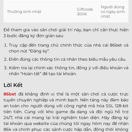
Người dùng
Giftcode
Thưởng sinh nhật
có ngày sinh
300K
nhật
Để tham gia vào sân chơi giải trí này, bạn chỉ cần thực hiện
3 bước đăng ký đơn giản sau:
Truy cập đến trang chủ chính thức của nhà cái 86bet và
chọn nút “Đăng ký”.
Điền đúng các thông tin cá nhân theo biểu mẫu yêu cầu.
Kiểm tra lại chính xác thông tin, đồng ý với điều khoản và
nhấn “Hoàn tất” để tạo tài khoản.
Lời Kết
86bet
đã khẳng định vị thế là một sân chơi cá cược trực
tuyến chuyên nghiệp và minh bạch. Nền tảng này đảm bảo
an toàn cho người dùng với công nghệ mã hóa SSL 128-bit
tiên tiến. Cùng với kho game đa dạng và đội ngũ hỗ trợ
24/7, nhà cái mang lại trải nghiệm toàn diện. Hãy đăng ký
tài khoản qua website của chúng tôi ngay hôm nay để nhận
86k và chinh phục các sảnh cược hấp dẫn, đồng thời không