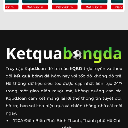
Truy cập
Kqbd.loan
để tra cứu
KQBD
trực tuyến và theo
dõi
kết quả bóng đá
hôm nay với tốc độ không độ trễ.
Hệ thống dữ liệu siêu tốc được cập nhật liên tục 24/7
trong một giao diện mượt mà, không quảng cáo rác.
Kqbd.loan cam kết mang lại lợi thế thông tin tuyệt đối,
hỗ trợ bạn soi kèo hiệu quả và chiến thắng nhà cái mỗi
ngày.
720A Điện Biên Phủ, Bình Thạnh, Thành phố Hồ Chí