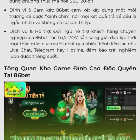
dụng phương thức mã hóa SSL 128-bit.
Định vị & Cam kết: 86bet cam kết xây dựng một môi
trường cá cược “xanh chín”, nơi mọi kết quả trả về đều là
ngẫu nhiên và không có sự can thiệp.
Dịch vụ & Hỗ trợ: Đội ngũ hỗ trợ khách hàng chuyên
nghiệp của 86bet túc trực 24/7, sẵn sàng giải đáp kịp thời
mọi thắc mắc của người chơi qua nhiều kênh liên lạc như
Live Chat, Telegram hay Hotline, đảm bảo trải nghiệm
luôn được thông suốt.
Tổng Quan Kho Game Đỉnh Cao Độc Quyền
Tại 86bet