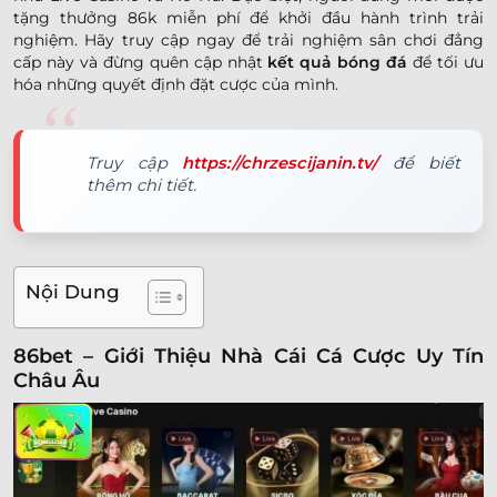
tặng thưởng 86k miễn phí để khởi đầu hành trình trải
nghiệm. Hãy truy cập ngay để trải nghiệm sân chơi đẳng
cấp này và đừng quên cập nhật
kết quả bóng đá
để tối ưu
hóa những quyết định đặt cược của mình.
Truy cập
https://chrzescijanin.tv/
để biết
thêm chi tiết.
Nội Dung
86bet – Giới Thiệu Nhà Cái Cá Cược Uy Tín
Châu Âu