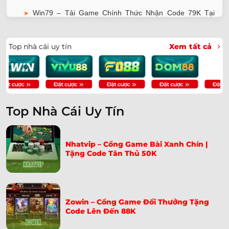
Win79 – Tải Game Chính Thức Nhận Code 79K Tại
➤
KQBD
May88 – Link Truy Cập Nhà Cái Châu Âu Uy Tín Mới
Top nhà cái uy tín
➤
Xem tất cả
Nhất
Red88 – Link Chính Thức Tại KQBD | Thưởng Nạp
➤
100% Đến 20Tr
Top Nhà Cái Uy Tín
Sin88 | Đánh Giá Nhà Cái, Link Vào Và Khuyến Mãi
➤
2026
Five88 | Link Đăng Ký Và Đăng Nhập Nhà Cái Chính
Nhatvip – Cổng Game Bài Xanh Chín |
➤
Thức
Tặng Code Tân Thủ 50K
Zbet – Nhà Cái Châu Mỹ Chính Thức | Link Đăng Ký
➤
Tại KQBD
Zowin – Cổng Game Đổi Thưởng Tặng
Rik88 – Nhà Cái Uy Tín | Link Trang Chủ Chính Thức
➤
Code Lên Đến 88K