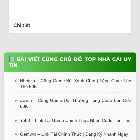
Chi tiết
BÀI VIẾT CÙNG CHỦ ĐỀ: TOP NHÀ CÁI UY
TÍN
Nhatvip – Cổng Game Bài Xanh Chín | Tặng Code Tân
➤
Thủ 50K
Zowin – Cổng Game Đổi Thưởng Tặng Code Lên Đến
➤
88K
Yo88 – Link Tải Game Chính Thức Nhận Code Tân Thủ
➤
Gemwin – Link Tải Chính Thức | Đăng Ký Nhanh Ngay
➤