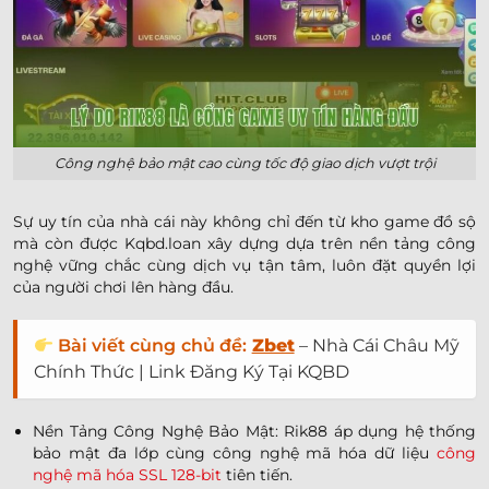
Công nghệ bảo mật cao cùng tốc độ giao dịch vượt trội
Sự uy tín của nhà cái này không chỉ đến từ kho game đồ sộ
mà còn được Kqbd.loan xây dựng dựa trên nền tảng công
nghệ vững chắc cùng dịch vụ tận tâm, luôn đặt quyền lợi
của người chơi lên hàng đầu.
Bài viết cùng chủ đề:
Zbet
– Nhà Cái Châu Mỹ
Chính Thức | Link Đăng Ký Tại KQBD
Nền Tảng Công Nghệ Bảo Mật: Rik88 áp dụng hệ thống
bảo mật đa lớp cùng công nghệ mã hóa dữ liệu
công
nghệ mã hóa SSL 128-bit
tiên tiến.