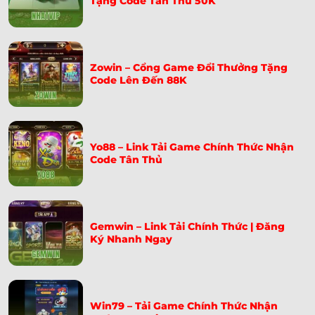
Tặng Code Tân Thủ 50K
Zbet – Nhà Cái Châu Mỹ Chính Thức | Link Đăng Ký
➤
Tại KQBD
Zowin – Cổng Game Đổi Thưởng Tặng
86bet – Link Trang Chủ Chính Thức Và Đăng Ký Nhận
➤
Code Lên Đến 88K
86k
Vic88 – Trang Chủ Tải App Và Đăng Ký Chính Thức
➤
Yo88 – Link Tải Game Chính Thức Nhận
Fo88 | Link Vào Nhà Cái – Nhận Ngay Code Tân Thủ
➤
Code Tân Thủ
88k
Dom88 – Nhà Cái Cá Cược Trực Tuyến Uy Tín Hàng
➤
Đầu 2026
Gemwin – Link Tải Chính Thức | Đăng
Ký Nhanh Ngay
Debet – Nhà Cái Uy Tín Và Link Vào Trang Chủ Chính
➤
Thức
Vivu88 – Link Vào Nhà Cái Uy Tín Và Đăng Ký Tặng
➤
Quà
Win79 – Tải Game Chính Thức Nhận