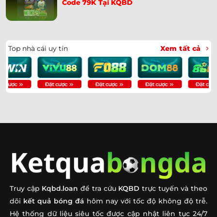
Code 79K Tại KQBD
Vin88 – Link Tại KQBD | Thưởng 100% | Giao Dịch Siêu
➤
Tốc
Zo88 – Link Chính Thức | Đăng Ký Nhận Quà Ngay
➤
Top nhà cái uy tín
Xem tất cả
Sv88 – Đánh Giá Nhà Cái Uy Tín Đẳng Cấp Châu Âu
➤
Truy cập
Kqbd.loan
để tra cứu
KQBD
trực tuyến và theo
dõi
kết quả bóng đá
hôm nay với tốc độ không độ trễ.
Hệ thống dữ liệu siêu tốc được cập nhật liên tục 24/7