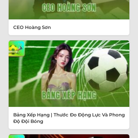
CEO Hoàng Sơn
Bảng Xếp Hạng | Thước Đo Động Lực Và Phong
Độ Đội Bóng