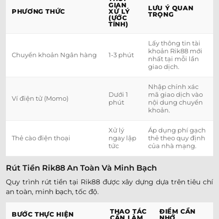
GIAN
LƯU Ý QUAN
PHƯƠNG THỨC
XỬ LÝ
TRỌNG
(ƯỚC
TÍNH)
Lấy thông tin tài
khoản Rik88 mới
Chuyển khoản Ngân hàng
1-3 phút
nhất tại mỗi lần
giao dịch.
Nhập chính xác
Dưới 1
mã giao dịch vào
Ví điện tử (Momo)
phút
nội dung chuyển
khoản.
Xử lý
Áp dụng phí gạch
Thẻ cào điện thoại
ngay lập
thẻ theo quy định
tức
của nhà mạng.
Rút Tiền Rik88 An Toàn Và Minh Bạch
Quy trình rút tiền tại Rik88 được xây dựng dựa trên tiêu chí
an toàn, minh bạch, tốc độ.
THAO TÁC
ĐIỂM CẦN
BƯỚC THỰC HIỆN
CẦN LÀM
NHỚ