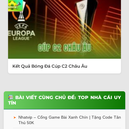
Kết Quả Bóng Đá Cúp C2 Châu Âu
BÀI VIẾT CÙNG CHỦ ĐỀ: TOP NHÀ CÁI UY
TÍN
Nhatvip – Cổng Game Bài Xanh Chín | Tặng Code Tân
➤
Thủ 50K