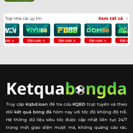
Zo88 – Link Chính Thức | Đăng Ký Nhận Quà Ngay
➤
Top nhà cái uy tín
Xem tất cả
Sv88 – Đánh Giá Nhà Cái Uy Tín Đẳng Cấp Châu Âu
➤
Truy cập
Kqbd.loan
để tra cứu
KQBD
trực tuyến và theo
dõi
kết quả bóng đá
hôm nay với tốc độ không độ trễ.
Hệ thống dữ liệu siêu tốc được cập nhật liên tục 24/7
trong một giao diện mượt mà, không quảng cáo rác.