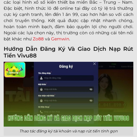
các loại hình xổ số kiến thiết ba miền Bắc – Trung – Nam.
Đặc biệt, hình thức lô đề online tại đây có tỷ lệ trả thưởng
cực kỳ cạnh tranh, lên đến 1 ăn 99, cao hơn hẳn so với cách
chơi truyền thống. Kết quả được cập nhật nhanh chóng,
hoàn toàn minh bạch, đảm bảo quyền lợi cho người chơi.
Ngoài các lựa chọn này, thị trường còn có những cái tên nổi
bật khác như
Zo88
và
Gemwin
.
Hướng Dẫn Đăng Ký Và Giao Dịch Nạp Rút
Tiền Vivu88
Thao tác đăng ký tài khoản và nạp rút tiền tinh gọn