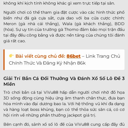
không khí kịch tính không khác gì xem trực tiếp tại sân.
Người chơi có thể tham gia đặt cược vào các hình thức phổ
biến như đá gà cựa sắt, cựa dao với ba cửa cược chính:
Meron (gà nhà cái thắng), Wala (gà khách thắng), BDD
(hòa). Sự uy tín của trường gà Thomo đảm bảo mọi trận đấu
tại đây đều công bằng và được nền tảng của chúng tôi đánh
giá rất cao.
Bài viết cùng chủ đề:
86bet
– Link Trang Chủ
Chính Thức Và Đăng Ký Nhận 86k
Giải Trí Bắn Cá Đổi Thưởng Và Đánh Xổ Số Lô Đề 3
Miền
Trò chơi bắn cá tại ViVu88 hấp dẫn người chơi nhờ đồ họa
3D sống động cùng hiệu ứng âm thanh chân thực, đưa bạn
hòa mình vào đại dương bao la. Với hệ thống vũ khí đa dạng
và hàng loạt boss khủng, bạn có thể thỏa sức săn cá, có cơ
hội rinh về những phần thưởng jackpot giá trị.
Bên cạnh đó, sảnh xổ số lô đề của ViVu88 cung cấp đầy đủ