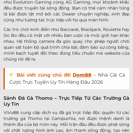
như Evolution Gaming cùng AG Gaming, mọi khoảnh khắc
đều được truyền tải sống động. Bạn có thể cảm nhận từng
lá bài được lật mở bởi các Dealer chuyên nghiệp, xinh đẹp
cũng như tương tác trực tiếp với họ qua màn hình.
Các trò chơi kinh điển như Baccarat, Blackjack, Roulette hay
Sic Bo đều có mặt với nhiều bàn cược và mức giới hạn khác
nhau. Hệ thống camera đa góc quay cho phép người chơi
quan sát toàn bộ quá trình chia bài, đảm bảo sự công bằng,
minh bạch tuyệt đối theo đúng tiêu chuẩn mà website của
chúng tôi đề ra.
Bài viết cùng chủ đề:
Dom88
– Nhà Cái Cá
Cược Trực Tuyến Uy Tín Hàng Đầu 2026
Sảnh Đá Gà Thomo – Trực Tiếp Từ Các Trường Gà
Uy Tín
ViVu88 cung cấp dịch vụ đá gà trực tiếp độc quyền từ các
trường gà Thomo tại Campuchia, nơi được mệnh danh là
thánh địa của bộ môn này. Mỗi trận đấu đều được phát sóng
với chất lượng hình ảnh cao, âm thanh sống động, tạo nên