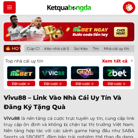
Bỏ
qua
nội
dung
HOT
Cúp C1
Kèo nhà cái 5
Soi Kèo
7m
Nhà cái uy tín
Lị
Top nhà cái uy tín
Xem tất cả
Vivu88 – Link Vào Nhà Cái Uy Tín Và
Đăng Ký Tặng Quà
ViVu88
là nền tảng cá cược trực tuyến uy tín, cung cấp link
truy cập ổn định và không bị chặn tại thị trường Việt Nam.
Nền tảng hợp tác với các sảnh game hàng đầu như SABA
Sports và SBOBET, đảm bảo trải nghiệm thể thao đa dạng.