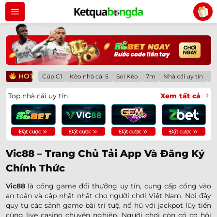
Bỏ
qua
nội
dung
HOT
Cúp C1
Kèo nhà cái 5
Soi Kèo
7m
Nhà cái uy tín
Lị
Top nhà cái uy tín
Xem tất cả
Vic88 – Trang Chủ Tải App Và Đăng Ký
Chính Thức
Vic88
là cổng game đổi thưởng uy tín, cung cấp cổng vào
an toàn và cập nhật nhất cho người chơi Việt Nam. Nơi đây
quy tụ các sảnh game bài trí tuệ, nổ hũ với jackpot lũy tiến
cùng live casino chuyên nghiệp. Người chơi còn có cơ hội