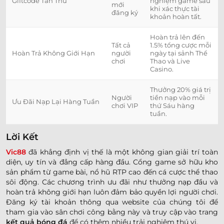
Giftcode Tân Thủ
nghiệm game sau
mới
khi xác thực tài
đăng ký
khoản hoàn tất.
Hoàn trả lên đến
Tất cả
1.5% tổng cược mỗi
Hoàn Trả Không Giới Hạn
người
ngày tại sảnh Thể
chơi
Thao và Live
Casino.
Thưởng 20% giá trị
Người
tiền nạp vào mỗi
Ưu Đãi Nạp Lại Hàng Tuần
chơi VIP
thứ Sáu hàng
tuần.
Lời Kết
Vic88
đã khẳng định vị thế là một không gian giải trí toàn
diện, uy tín và đẳng cấp hàng đầu. Cổng game sở hữu kho
sản phẩm từ game bài, nổ hũ RTP cao đến cá cược thể thao
sôi động. Các chương trình ưu đãi như thưởng nạp đầu và
hoàn trả không giới hạn luôn đảm bảo quyền lợi người chơi.
Đăng ký tài khoản thông qua website của chúng tôi để
tham gia vào sân chơi công bằng này và truy cập vào trang
kết quả bóng đá
để có thêm nhiều trải nghiệm thú vị.