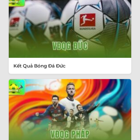
Kết Quả Bóng Đá Đức