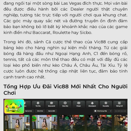
đang ngồi tại một sòng bài Las Vegas đích thực. Mọi ván bài
đều được điều hành bởi các Dealer người thật chuyên
nghiệp, tương tác trực tiếp với người chơi qua khung chat.
Các góc máy quay sắc nét và đường truyền ổn định đảm
bảo bạn không bỏ lỡ bất kỳ khoảnh khắc nào của các game
kinh điển như Baccarat, Roulette hay Sicbo.
Trong khi đó, sảnh Cá cược thể thao của Vic88 cung cấp
bảng kèo cho hàng nghìn sự kiện mỗi tháng. Từ các giải
bóng đá hàng đầu như Ngoại Hạng Anh, C1 đến bóng rổ,
tennis, tất cả các môn thể thao đều có mặt với đầy đủ các
loại kèo phổ biến như kèo Châu Á, Châu Âu, Tài Xỉu. Tỷ lệ
cược luôn được hệ thống cập nhật liên tục, đảm bảo tính
cạnh tranh cao nhất.
Tổng Hợp Ưu Đãi Vic88 Mới Nhất Cho Người
Chơi