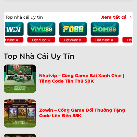
KQBD
May88 – Link Truy Cập Nhà Cái Châu Âu Uy Tín Mới
Top nhà cái uy tín
➤
Xem tất cả
Nhất
Red88 – Link Chính Thức Tại KQBD | Thưởng Nạp
➤
100% Đến 20Tr
Top Nhà Cái Uy Tín
Sin88 | Đánh Giá Nhà Cái, Link Vào Và Khuyến Mãi
➤
2026
Five88 | Link Đăng Ký Và Đăng Nhập Nhà Cái Chính
Nhatvip – Cổng Game Bài Xanh Chín |
➤
Thức
Tặng Code Tân Thủ 50K
Zbet – Nhà Cái Châu Mỹ Chính Thức | Link Đăng Ký
➤
Tại KQBD
Zowin – Cổng Game Đổi Thưởng Tặng
Rik88 – Nhà Cái Uy Tín | Link Trang Chủ Chính Thức
➤
Code Lên Đến 88K
86bet – Link Trang Chủ Chính Thức Và Đăng Ký Nhận
➤
86k