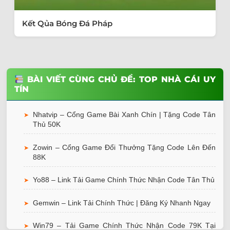
Kết Qủa Bóng Đá Pháp
BÀI VIẾT CÙNG CHỦ ĐỀ: TOP NHÀ CÁI UY
TÍN
Nhatvip – Cổng Game Bài Xanh Chín | Tặng Code Tân
➤
Thủ 50K
Zowin – Cổng Game Đổi Thưởng Tặng Code Lên Đến
➤
88K
Yo88 – Link Tải Game Chính Thức Nhận Code Tân Thủ
➤
Gemwin – Link Tải Chính Thức | Đăng Ký Nhanh Ngay
➤
Win79 – Tải Game Chính Thức Nhận Code 79K Tại
➤