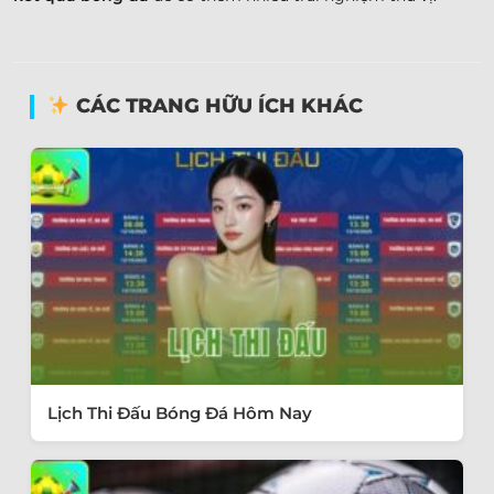
CÁC TRANG HỮU ÍCH KHÁC
Lịch Thi Đấu Bóng Đá Hôm Nay