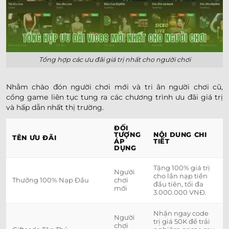
Tổng hợp các ưu đãi giá trị nhất cho người chơi
Nhằm chào đón người chơi mới và tri ân người chơi cũ,
cổng game liên tục tung ra các chương trình ưu đãi giá trị
và hấp dẫn nhất thị trường.
ĐỐI
TƯỢNG
NỘI DUNG CHI
TÊN ƯU ĐÃI
ÁP
TIẾT
DỤNG
Tặng 100% giá trị
Người
cho lần nạp tiền
Thưởng 100% Nạp Đầu
chơi
đầu tiên, tối đa
mới
3.000.000 VNĐ.
Nhận ngay code
Người
trị giá 50K để trải
chơi