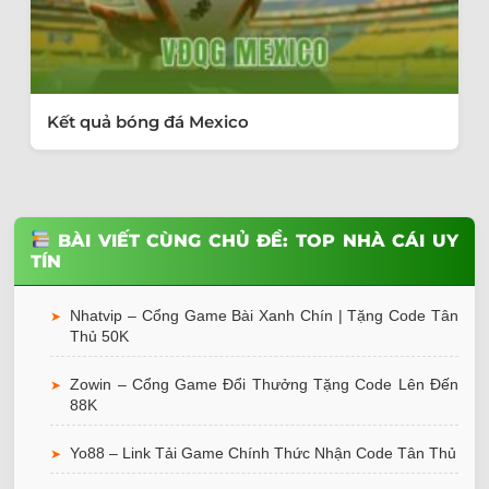
Kết quả bóng đá Mexico
BÀI VIẾT CÙNG CHỦ ĐỀ: TOP NHÀ CÁI UY
TÍN
Nhatvip – Cổng Game Bài Xanh Chín | Tặng Code Tân
➤
Thủ 50K
Zowin – Cổng Game Đổi Thưởng Tặng Code Lên Đến
➤
88K
Yo88 – Link Tải Game Chính Thức Nhận Code Tân Thủ
➤