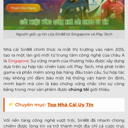
Nguồn gốc uy tín của Sin88 từ Singapore và Play Tech
Nhà cái Sin88 chính thức ra mắt thị trường vào năm 2015,
tạo ra một làn gió mới từ trung tâm công nghệ của châu Á
là
Singapore
. Sự vững mạnh của thương hiệu được xây dựng
dựa trên sự hợp tác chiến lược với Play Tech, nhà phát triển
game và phần mềm sòng bài hàng đầu toàn cầu. Sự hợp tác
này không chỉ đảm bảo một hệ thống vận hành ổn định,
minh bạch mà còn là bảo chứng vững chắc cho sự công
bằng trong mọi sản phẩm được
chúng tôi
giới thiệu.
Chuyên mục:
Top Nhà Cái Uy Tín
Với nền tảng công nghệ vượt trội, Sin88 đã nhanh chóng
chiếm được lòng tin và trở thành một địa chỉ cá cược trực