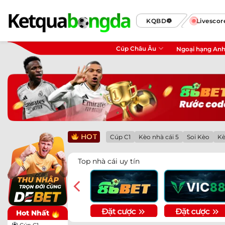
Bỏ
qua
KQBD
Livescor
nội
dung
Cúp Châu Âu
Ngoại hạng An
HOT
Cúp C1
Kèo nhà cái 5
Soi Kèo
Kè
Top nhà cái uy tín
Hot Nhất
Cúp C1