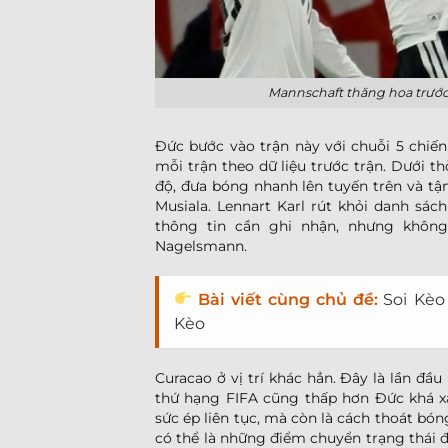
Mannschaft thăng hoa trước
Đức bước vào trận này với chuỗi 5 chiến
mỗi trận theo dữ liệu trước trận. Dưới t
độ, đưa bóng nhanh lên tuyến trên và tận
Musiala. Lennart Karl rút khỏi danh sá
thông tin cần ghi nhận, nhưng không
Nagelsmann.
Bài viết cùng chủ đề:
Soi Kè
Kèo
Curacao ở vị trí khác hẳn. Đây là lần đ
thứ hạng FIFA cũng thấp hơn Đức khá xa
sức ép liên tục, mà còn là cách thoát bón
có thể là những điểm chuyển trạng thái 