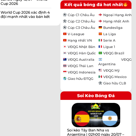
Cup 2026
Kết quả bóng đá hot nhất
World Cup 2026 xác định 4
Cúp C1 Châu Âu
Ngoại Hạng Anh
đội mạnh nhất vào bán kết
Cúp C2 Châu Âu
Hạng nhất Anh
Cúp C3 Châu Âu
Bundesliga
V-League
La Liga
Hạng nhất VN
Serie A
VĐQG Nhật Bản
Ligue 1
VĐQG Hàn Quốc
VĐQG Brazil
VĐQG Australia
VĐQG
Argentina
VĐQG Thái Lan
VĐQG Mỹ
VĐQG Indonesia
VĐQG Mexico
Giao hữu ĐTQG
Giao hữu CLB
Soi Kèo Bóng Đá
Soi kèo Tây Ban Nha vs
Argentina | 02h00 ngày 20/07 –