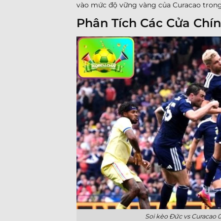
vào mức độ vững vàng của Curacao trong
Phân Tích Các Cửa Chín
Soi kèo Đức vs Curacao 0