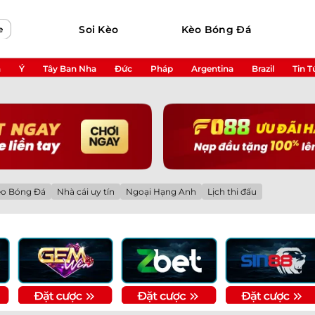
Soi Kèo
Kèo Bóng Đá
e
h
Ý
Tây Ban Nha
Đức
Pháp
Argentina
Brazil
Tin T
o Bóng Đá
Nhà cái uy tín
Ngoại Hạng Anh
Lịch thi đấu