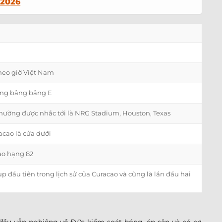
 2026
heo giờ Việt Nam
òng bảng bảng E
hường được nhắc tới là NRG Stadium, Houston, Texas
acao là cửa dưới
ao hạng 82
up đầu tiên trong lịch sử của Curacao và cũng là lần đầu hai
 đầu vẫn nghiêng về Đức kiểm soát bóng, ép sân và có cơ