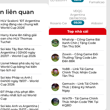
GD Estoril-Praia
Famalicao
in liên quan
VĐQG
Argentina
08/08/2026
HLV Scaloni: ‘ĐT Argentina
05:30
Rosario Central
Aldosivi
xứng đáng vào chung kết
World Cup 2026’
Top nhà cái
Harry Kane lên tiếng giải
oan cho HLV Thomas
Nhatvip – Cổng Game Bài
Tuchel
Xanh Chín | Tặng Code
Tân Thủ 50K
Soi kèo Tây Ban Nha vs
Argentina | 02h00 ngày
Zowin – Cổng Game Đổi
20/07 – World Cup 2026
Thưởng Tặng Code Lên
Đến 88K
Lionel Messi phá sâu kỷ lục
World Cup bằng hai kiến
Yo88 – Link Tải Game
tạo lịch sử
Chính Thức Nhận Code
Tân Thủ
Soi kèo Pháp vs Anh |
04h00 ngày 19/07 – World
Gemwin – Link Tải Chính
Cup 2026
Thức | Đăng Ký Nhanh
Ngay
ĐT Pháp chịu phạt đền
nhiều nhất lịch sử World
Win79 – Tải Game Chính
Cup
Thức Nhận Code 79K Tại
KQBD
Soi kèo Anh vs Argentina |
02h00 ngày 15/07 – World