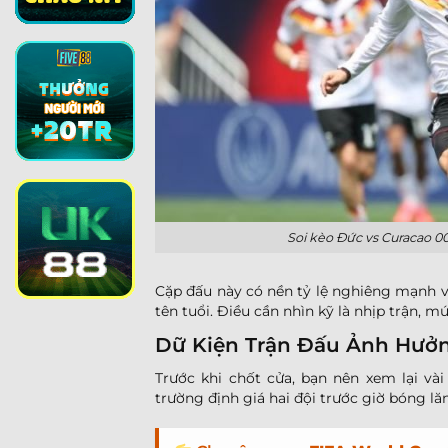
Soi kèo Đức vs Curacao 00
Cặp đấu này có nền tỷ lệ nghiêng mạnh v
tên tuổi. Điều cần nhìn kỹ là nhịp trận, 
Dữ Kiện Trận Đấu Ảnh Hưởn
Trước khi chốt cửa, bạn nên xem lại và
trường định giá hai đội trước giờ bóng lăn