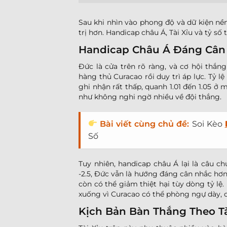
Sau khi nhìn vào phong độ và dữ kiện nề
trị hơn. Handicap châu Á, Tài Xỉu và tỷ s
Handicap Châu Á Đáng Cân
Đức là cửa trên rõ ràng, và cơ hội thắn
hàng thủ Curacao rồi duy trì áp lực. Tỷ 
ghi nhận rất thấp, quanh 1.01 đến 1.05 ở 
như không nghi ngờ nhiều về đội thắng.
Bài viết cùng chủ đề:
Soi Kèo
Số
Tuy nhiên, handicap châu Á lại là câu 
-2.5, Đức vẫn là hướng đáng cân nhắc hơn 
còn có thể giảm thiệt hại tùy dòng tỷ lệ.
xuống vì Curacao có thể phòng ngự dày, c
Kịch Bản Bàn Thắng Theo Tà