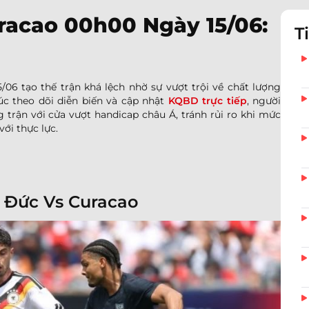
racao 00h00 Ngày 15/06:
T
06 tạo thế trận khá lệch nhờ sự vượt trội về chất lượng
úc theo dõi diễn biến và cập nhật
KQBD trực tiếp
, người
 trận với cửa vượt handicap châu Á, tránh rủi ro khi mức
với thực lực.
 Đức Vs Curacao