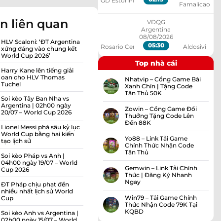
GD Estoril-Praia
Famalicao
in liên quan
VĐQG
Argentina
08/08/2026
HLV Scaloni: ‘ĐT Argentina
05:30
Rosario Central
Aldosivi
xứng đáng vào chung kết
World Cup 2026’
Top nhà cái
Harry Kane lên tiếng giải
oan cho HLV Thomas
Nhatvip – Cổng Game Bài
Tuchel
Xanh Chín | Tặng Code
Tân Thủ 50K
Soi kèo Tây Ban Nha vs
Argentina | 02h00 ngày
Zowin – Cổng Game Đổi
20/07 – World Cup 2026
Thưởng Tặng Code Lên
Đến 88K
Lionel Messi phá sâu kỷ lục
World Cup bằng hai kiến
Yo88 – Link Tải Game
tạo lịch sử
Chính Thức Nhận Code
Tân Thủ
Soi kèo Pháp vs Anh |
04h00 ngày 19/07 – World
Gemwin – Link Tải Chính
Cup 2026
Thức | Đăng Ký Nhanh
Ngay
ĐT Pháp chịu phạt đền
nhiều nhất lịch sử World
Win79 – Tải Game Chính
Cup
Thức Nhận Code 79K Tại
KQBD
Soi kèo Anh vs Argentina |
02h00 ngày 15/07 – World