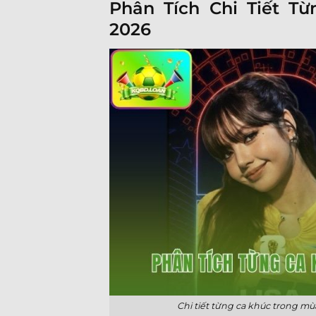
Phân Tích Chi Tiết T
2026
Chi tiết từng ca khúc trong m