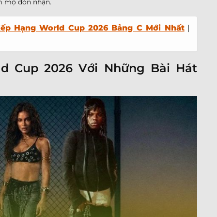
âm mộ đón nhận.
ếp Hạng World Cup 2026 Bảng C Mới Nhất
|
d Cup 2026 Với Những Bài Hát