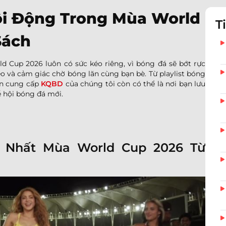
i Động Trong Mùa World
T
Sách
 Cup 2026 luôn có sức kéo riêng, vì bóng đá sẽ bớt rực
eo và cảm giác chờ bóng lăn cùng bạn bè. Từ playlist bóng
ên cung cấp
KQBD
của chúng tôi còn có thể là nơi bạn lưu
ễ hội bóng đá mới.
g Nhất Mùa World Cup 2026 Từ