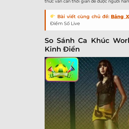
thức vẫn cần thời gian để được người h
Bài viết cùng chủ đề:
Bảng X
Điểm Số Live
So Sánh Ca Khúc Worl
Kinh Điển