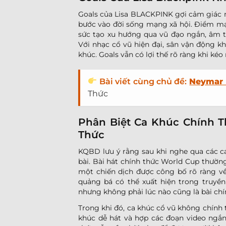
Goals của Lisa BLACKPINK gợi cảm giác n
bước vào đời sống mạng xã hội. Điểm mạ
sức tạo xu hướng qua vũ đạo ngắn, âm t
Với nhạc cổ vũ hiện đại, sân vận động k
khúc. Goals vẫn có lợi thế rõ ràng khi k
Bài viết cùng chủ đề:
Neymar 
Thức
Phân Biệt Ca Khúc Chính 
Thức
KQBD lưu ý rằng sau khi nghe qua các ca
bài. Bài hát chính thức World Cup thường
một chiến dịch được công bố rõ ràng v
quảng bá có thể xuất hiện trong truyề
nhưng không phải lúc nào cũng là bài chí
Trong khi đó, ca khúc cổ vũ không chính 
khúc dễ hát và hợp các đoạn video ngắn