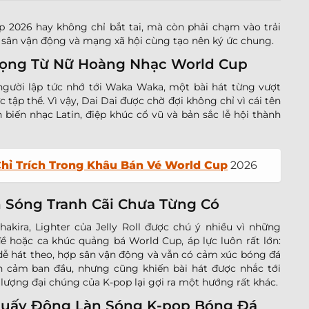
2026 hay không chỉ bắt tai, mà còn phải chạm vào trải
 sân vận động và mạng xã hội cùng tạo nên ký ức chung.
 Vọng Từ Nữ Hoàng Nhạc World Cup
người lập tức nhớ tới Waka Waka, một bài hát từng vượt
 tập thể. Vì vậy, Dai Dai được chờ đợi không chỉ vì cái tên
 biến nhạc Latin, điệp khúc cổ vũ và bản sắc lễ hội thành
Chỉ Trích Trong Khâu Bán Vé World Cup
2026
àn Sóng Tranh Cãi Chưa Từng Có
akira, Lighter của Jelly Roll được chú ý nhiều vì những
đề hoặc ca khúc quảng bá World Cup, áp lực luôn rất lớn:
dễ hát theo, hợp sân vận động và vẫn có cảm xúc bóng đá
ện cảm ban đầu, nhưng cũng khiến bài hát được nhắc tới
 lượng đại chúng của K-pop lại gợi ra một hướng rất khác.
Khuấy Động Làn Sóng K-pop Bóng Đá