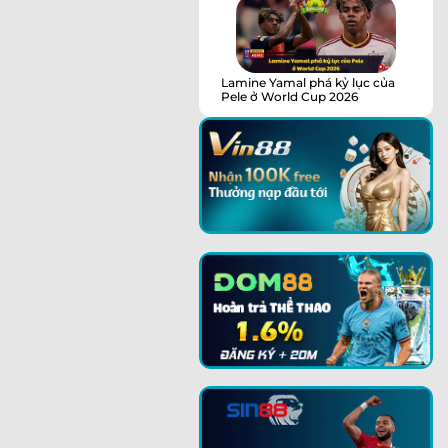
Lamine Yamal phá kỷ lục của
Pele ở World Cup 2026