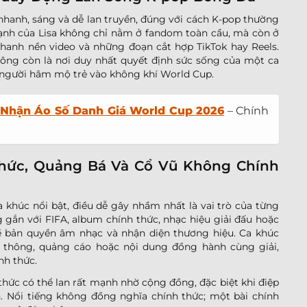
hanh, sáng và dễ lan truyền, đúng với cách K-pop thường
nh của Lisa không chỉ nằm ở fandom toàn cầu, mà còn ở
hanh nền video và những đoạn cắt hợp TikTok hay Reels.
hông còn là nơi duy nhất quyết định sức sống của một ca
éo người hâm mộ trẻ vào không khí World Cup.
Nhận Áo Số Danh Giá World Cup 2026
– Chính
Thức, Quảng Bá Và Cổ Vũ Không Chính
 khúc nổi bật, điều dễ gây nhầm nhất là vai trò của từng
 gắn với FIFA, album chính thức, nhạc hiệu giải đấu hoặc
ề bản quyền âm nhạc và nhận diện thương hiệu. Ca khúc
n thông, quảng cáo hoặc nội dung đồng hành cùng giải,
nh thức.
thức có thể lan rất mạnh nhờ cộng đồng, đặc biệt khi điệp
. Nổi tiếng không đồng nghĩa chính thức; một bài chính