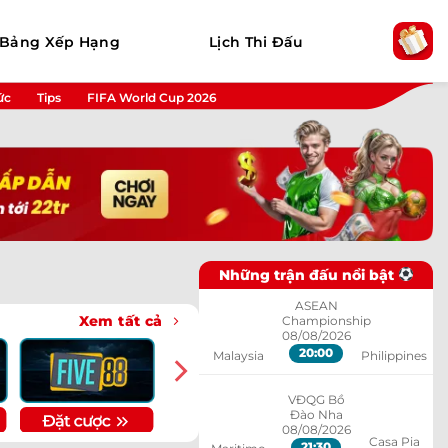
Bảng Xếp Hạng
Lịch Thi Đấu
ức
Tips
FIFA World Cup 2026
Những trận đấu nổi bật
ASEAN
Xem tất cả
Championship
08/08/2026
20:00
Malaysia
Philippines
VĐQG Bồ
Đào Nha
08/08/2026
Casa Pia
21:30