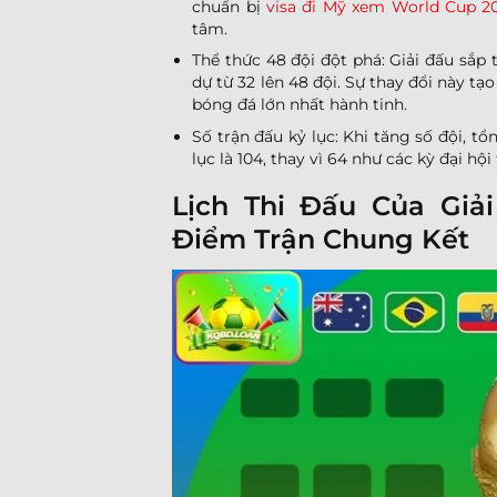
chuẩn bị
visa đi Mỹ xem World Cup 2
tâm.
Thể thức 48 đội đột phá: Giải đấu sắp 
dự từ 32 lên 48 đội. Sự thay đổi này t
bóng đá lớn nhất hành tinh.
Số trận đấu kỷ lục: Khi tăng số đội, tổ
lục là 104, thay vì 64 như các kỳ đại hội
Lịch Thi Đấu Của Giả
Điểm Trận Chung Kết