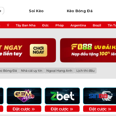
Soi Kèo
Kèo Bóng Đá
e
h
Ý
Tây Ban Nha
Đức
Pháp
Argentina
Brazil
Tin T
o Bóng Đá
Nhà cái uy tín
Ngoại Hạng Anh
Lịch thi đấu