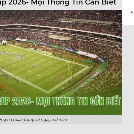
p 2026- Mọi Thông Tin Cần Biết
ông tin quan trọng về ngày mở màn