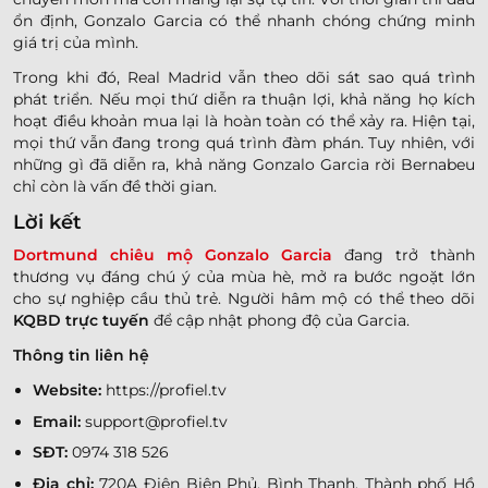
ổn định, Gonzalo Garcia có thể nhanh chóng chứng minh
giá trị của mình.
Trong khi đó, Real Madrid vẫn theo dõi sát sao quá trình
phát triển. Nếu mọi thứ diễn ra thuận lợi, khả năng họ kích
hoạt điều khoản mua lại là hoàn toàn có thể xảy ra. Hiện tại,
mọi thứ vẫn đang trong quá trình đàm phán. Tuy nhiên, với
những gì đã diễn ra, khả năng Gonzalo Garcia rời Bernabeu
chỉ còn là vấn đề thời gian.
Lời kết
Dortmund chiêu mộ Gonzalo Garcia
đang trở thành
thương vụ đáng chú ý của mùa hè, mở ra bước ngoặt lớn
cho sự nghiệp cầu thủ trẻ. Người hâm mộ có thể theo dõi
KQBD trực tuyến
để cập nhật phong độ của Garcia.
Thông tin liên hệ
Website:
https://profiel.tv
Email:
support@profiel.tv
SĐT:
0974 318 526
Địa chỉ:
720A Điện Biên Phủ, Bình Thạnh, Thành phố Hồ