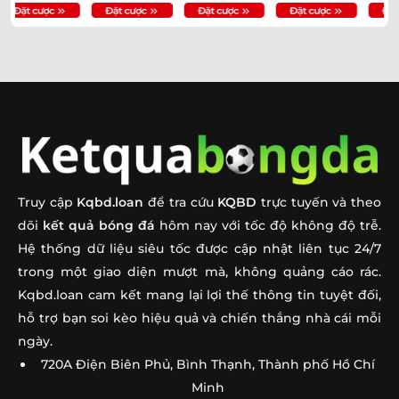
Tỷ Số
Soi Kèo Anh Vs Croatia 03h00 Ngày 18/06 – Chốt Kèo
➤
Ngay
Soi Kèo Bồ Đào Nha Vs CHDC Congo 00h00 Ngày
➤
18/06: Chốt Kèo
Soi Kèo Pháp Vs Senegal 02h00 Ngày 17/06: Dự Đoán
➤
Tỷ Số
Truy cập
Kqbd.loan
để tra cứu
KQBD
trực tuyến và theo
Soi Kèo Hà Lan Vs Nhật Bản 03h00 Ngày 15/06 – Chốt
➤
dõi
kết quả bóng đá
hôm nay với tốc độ không độ trễ.
Kèo
Hệ thống dữ liệu siêu tốc được cập nhật liên tục 24/7
trong một giao diện mượt mà, không quảng cáo rác.
Soi Kèo Đức Vs Curacao 00h00 Ngày 15/06: Nhận Định
➤
Kqbd.loan cam kết mang lại lợi thế thông tin tuyệt đối,
Soi Kèo Haiti Vs Scotland 08h00 Ngày 14/06: Nhận
➤
hỗ trợ bạn soi kèo hiệu quả và chiến thắng nhà cái mỗi
Định Tỷ Lệ
ngày.
720A Điện Biên Phủ, Bình Thạnh, Thành phố Hồ Chí
Soi Kèo Australia Vs Thổ Nhĩ Kỳ 11h00 Ngày 14/06: Dự
➤
Minh
Đoán