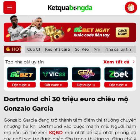
Bỏ
qua
nội
dung
HOT
Cúp C1
Kèo nhà cái 5
Soi Kèo
7m
Nhà cái uy tín
Lị
Top nhà cái uy tín
Xem tất cả
Dortmund chi 30 triệu euro chiêu mộ
Gonzalo Garcia
Gonzalo Garcia đang trở thành tâm điểm thị trường chuyển
nhượng hè khi Dortmund vào cuộc mạnh mẽ. Người hâm
mộ vẫn có thể xem
KQBD
mới nhất để cập nhật phong độ
của ngôi sao trẻ được nhắc đến trong thương vụ đáng chú ý