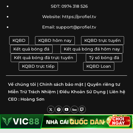
SĐT: 0974 318 526
Soi Kèo Brazil Vs Morocco 05h00 Ngày 14/06: Dự Đoán
➤
Tỷ Số
Website: https://profiel.tv
Email:
support@profiel.tv
Soi Kèo Qatar Vs Thụy Sỹ 02h00 Ngày 14/06 – Dự
➤
Đoán Tỷ Số
KQBD
KQBD hôm nay
KQBD trực tuyến
Những HLV Đáng Chú Ý World Cup 2026 | Siêu Sao Sa
➤
Kết quả bóng đá
Kết quả bóng đá hôm nay
Bàn
Kết quả bóng đá trực tuyến
Tỷ số bóng đá
HLV Park Hang Seo World Cup 2026 – Chức Phó Chủ
KQBD trực tiếp
KQBD Loan
➤
Tịch
Về chúng tôi
|
Chính sách bảo mật
|
Quyền riêng tư
Các Cặp Anh Em Góp Mặt Tại World Cup 2026 – 8 Cặp
➤
Ruột
Miễn Trừ Trách Nhiệm
|
Điều Khoản Sử Dụng
|
Liên hệ
CEO :
Hoàng Sơn
Bảng Xếp Hạng World Cup 2026 Bảng C Mới Nhất |
➤
Điểm Số Live
Neymar Nhận Áo Số Danh Giá World Cup 2026 – Chính
➤
Copyright © 2025 kqbd.loan
Thức