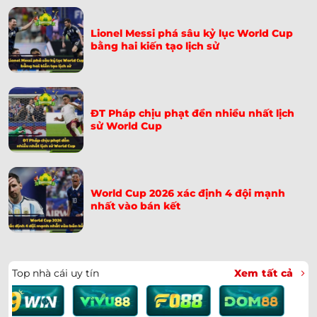
Định World Cup 2026
Lionel Messi phá sâu kỷ lục World Cup
Soi Kèo Pháp Vs Iraq 04h00 Ngày 23/06: Dự Đoán Tỷ
➤
bằng hai kiến tạo lịch sử
Số
Soi Kèo Argentina Vs Áo 00h00 Ngày 23/06: Dự Đoán
➤
Tỷ Số
ĐT Pháp chịu phạt đền nhiều nhất lịch
sử World Cup
Khoảnh Khắc Cầu Thủ Canada Gãy Chân Trên Sân –
➤
Ismaël Koné
Soi Kèo Tây Ban Nha Vs Saudi Arabia 23h00 Ngày
➤
21/06: Chốt Kèo
World Cup 2026 xác định 4 đội mạnh
nhất vào bán kết
Hàn Quốc Bị Drone Trinh Thám Tại World Cup 2026:
➤
Quân Đội Can Thiệp
Messi Lập Hat-Trick Lịch Sử Tại World Cup 2026 | 16
➤
Top nhà cái uy tín
Xem tất cả
Bàn
Soi Kèo CH Séc Vs Nam Phi 23h00 Ngày 18/06 | Chốt
➤