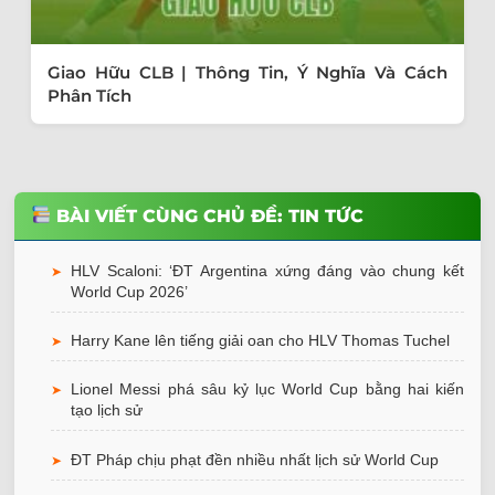
Giao Hữu CLB | Thông Tin, Ý Nghĩa Và Cách
Phân Tích
BÀI VIẾT CÙNG CHỦ ĐỀ: TIN TỨC
HLV Scaloni: ‘ĐT Argentina xứng đáng vào chung kết
➤
World Cup 2026’
Harry Kane lên tiếng giải oan cho HLV Thomas Tuchel
➤
Lionel Messi phá sâu kỷ lục World Cup bằng hai kiến
➤
tạo lịch sử
ĐT Pháp chịu phạt đền nhiều nhất lịch sử World Cup
➤