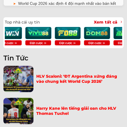
World Cup 2026 xác định 4 đội mạnh nhất vào bán kết
➤
ĐT Ai Cập kiện trọng tài thiên vị Argentina lên FIFA
➤
Top nhà cái uy tín
Xem tất cả
Cristiano Ronaldo được bênh vực sau thất bại trước
➤
Tây Ban Nha
ĐT Anh nhận tin dữ sau chiến thắng trước Mexico
➤
Tin Tức
ĐT Pháp đại thắng Na Uy nhờ hat-trick của Dembele
➤
Fan Trăm Tuổi Xuất Hiện Vì Messi | Cụ Bà Pauline
➤
HLV Scaloni: ‘ĐT Argentina xứng đáng
Kana
vào chung kết World Cup 2026’
Iran Tố Chịu Nhiều Bất Công, Gửi Đơn Lên FIFA Khẩn
➤
Cấp
Paraguay Tiễn Thổ Nhĩ Kỳ Về Nước – Bàn Thắng Giây
Harry Kane lên tiếng giải oan cho HLV
➤
Thomas Tuchel
65
Soi Kèo Na Uy Vs Senegal 07h00 Ngày 23/06: Nhận
➤