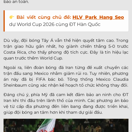
bảo an toàn.
Bài viết cùng chủ đề:
HLV Park Hang Seo
dự World Cup 2026 cùng ĐT Hàn Quốc
Dù vậy, đội bóng Tây Á vẫn thể hiện quyết tâm cao. Trong
trận giao hữu gần nhất, họ giành chiến thắng 5-0 trước
Costa Rica, cho thấy phong độ tích cực. Đây là tín hiệu lạc
quan trước thềm World Cup.
Ngoài ra, liên đoàn bóng đá Iran từng đề xuất chuyển các
trận đấu sang Mexico nhằm giảm rủi ro. Tuy nhiên, phương
án này đã bị FIFA bác bỏ. Tổng thống Mexico Claudia
Sheinbaum cũng xác nhận kế hoạch tổ chức không thay đổi.
Đáng chú ý, phía Mỹ đã cam kết đảm bảo an ninh cho ĐT
Iran khi thi đấu trên lãnh thổ của mình. Các phương án bảo
vệ từ cấp địa phương đến liên bang đang được triển khai,
giúp đội bóng an tâm hơn khi tham dự giải đấu.