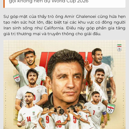
gọi không nên dự World Cup 2026
Sự góp mặt của thầy trò ông Amir Ghalenoei cũng hứa hẹn
tạo nên sức hút lớn, đặc biệt tại các khu vực có đông người
Iran sinh sống như California. Điều này góp phần gia tăng
giá trị thương mại và truyền thông cho giải đấu.