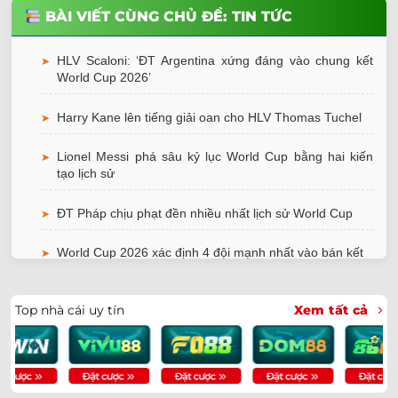
BÀI VIẾT CÙNG CHỦ ĐỀ: TIN TỨC
HLV Scaloni: ‘ĐT Argentina xứng đáng vào chung kết
➤
World Cup 2026’
Harry Kane lên tiếng giải oan cho HLV Thomas Tuchel
➤
Lionel Messi phá sâu kỷ lục World Cup bằng hai kiến
➤
tạo lịch sử
ĐT Pháp chịu phạt đền nhiều nhất lịch sử World Cup
➤
World Cup 2026 xác định 4 đội mạnh nhất vào bán kết
➤
ĐT Ai Cập kiện trọng tài thiên vị Argentina lên FIFA
➤
Top nhà cái uy tín
Xem tất cả
Cristiano Ronaldo được bênh vực sau thất bại trước
➤
Tây Ban Nha
ĐT Anh nhận tin dữ sau chiến thắng trước Mexico
➤