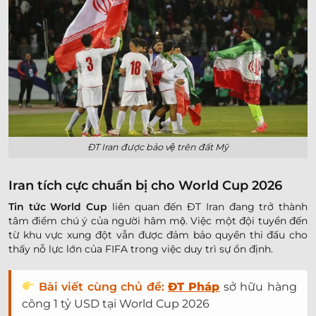
ĐT Iran được bảo vệ trên đất Mỹ
Iran tích cực chuẩn bị cho World Cup 2026
Tin tức World Cup
liên quan đến ĐT Iran đang trở thành
tâm điểm chú ý của người hâm mộ. Việc một đội tuyển đến
từ khu vực xung đột vẫn được đảm bảo quyền thi đấu cho
thấy nỗ lực lớn của FIFA trong việc duy trì sự ổn định.
Bài viết cùng chủ đề:
ĐT Pháp
sở hữu hàng
công 1 tỷ USD tại World Cup 2026