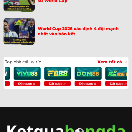
sử World Cup
Khoảnh Khắc Cầu Thủ Canada Gãy Chân Trên Sân –
➤
Ismaël Koné
Soi Kèo Tây Ban Nha Vs Saudi Arabia 23h00 Ngày
➤
21/06: Chốt Kèo
World Cup 2026 xác định 4 đội mạnh
nhất vào bán kết
Hàn Quốc Bị Drone Trinh Thám Tại World Cup 2026:
➤
Quân Đội Can Thiệp
Messi Lập Hat-Trick Lịch Sử Tại World Cup 2026 | 16
➤
Top nhà cái uy tín
Xem tất cả
Bàn
Soi Kèo CH Séc Vs Nam Phi 23h00 Ngày 18/06 | Chốt
➤
Tỷ Số
Soi Kèo Anh Vs Croatia 03h00 Ngày 18/06 – Chốt Kèo
➤
Ngay
Soi Kèo Bồ Đào Nha Vs CHDC Congo 00h00 Ngày
➤
18/06: Chốt Kèo