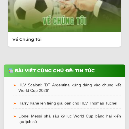
Về Chúng Tôi
BÀI VIẾT CÙNG CHỦ ĐỀ: TIN TỨC
HLV Scaloni: ‘ĐT Argentina xứng đáng vào chung kết
➤
World Cup 2026’
Harry Kane lên tiếng giải oan cho HLV Thomas Tuchel
➤
Lionel Messi phá sâu kỷ lục World Cup bằng hai kiến
➤
tạo lịch sử