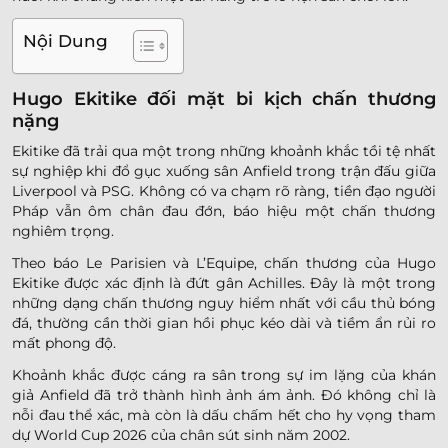
Nội Dung
Hugo Ekitike đối mặt bi kịch chấn thương
nặng
Ekitike đã trải qua một trong những khoảnh khắc tồi tệ nhất
sự nghiệp khi đổ gục xuống sân Anfield trong trận đấu giữa
Liverpool và PSG. Không có va chạm rõ ràng, tiền đạo người
Pháp vẫn ôm chân đau đớn, báo hiệu một chấn thương
nghiêm trọng.
Theo báo Le Parisien và L’Equipe, chấn thương của Hugo
Ekitike được xác định là đứt gân Achilles. Đây là một trong
những dạng chấn thương nguy hiểm nhất với cầu thủ bóng
đá, thường cần thời gian hồi phục kéo dài và tiềm ẩn rủi ro
mất phong độ.
Khoảnh khắc được cáng ra sân trong sự im lặng của khán
giả Anfield đã trở thành hình ảnh ám ảnh. Đó không chỉ là
nỗi đau thể xác, mà còn là dấu chấm hết cho hy vọng tham
dự World Cup 2026 của chân sút sinh năm 2002.