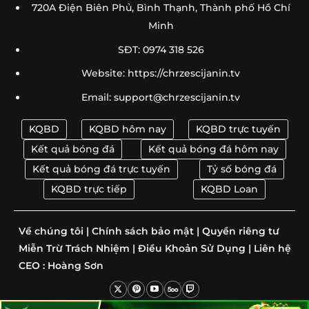
720A Điện Biên Phủ, Bình Thạnh, Thành phố Hồ Chí
Soi Kèo Australia Vs Thổ Nhĩ Kỳ 11h00 Ngày 14/06: Dự
➤
Minh
Đoán
SĐT: 0974 318 526
Soi Kèo Brazil Vs Morocco 05h00 Ngày 14/06: Dự Đoán
➤
Tỷ Số
Website: https://chrzescijanin.tv
Email:
support@chrzescijanin.tv
Soi Kèo Qatar Vs Thụy Sỹ 02h00 Ngày 14/06 – Dự
➤
Đoán Tỷ Số
KQBD
KQBD hôm nay
KQBD trực tuyến
Những HLV Đáng Chú Ý World Cup 2026 | Siêu Sao Sa
➤
Kết quả bóng đá
Kết quả bóng đá hôm nay
Bàn
Kết quả bóng đá trực tuyến
Tỷ số bóng đá
HLV Park Hang Seo World Cup 2026 – Chức Phó Chủ
KQBD trực tiếp
KQBD Loan
➤
Tịch
Về chúng tôi
|
Chính sách bảo mật
|
Quyền riêng tư
Các Cặp Anh Em Góp Mặt Tại World Cup 2026 – 8 Cặp
➤
Ruột
Miễn Trừ Trách Nhiệm
|
Điều Khoản Sử Dụng
|
Liên hệ
CEO :
Hoàng Sơn
Bảng Xếp Hạng World Cup 2026 Bảng C Mới Nhất |
➤
Điểm Số Live