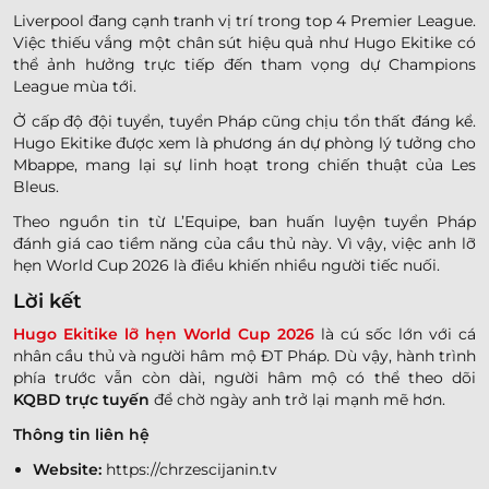
Liverpool đang cạnh tranh vị trí trong top 4 Premier League.
Việc thiếu vắng một chân sút hiệu quả như Hugo Ekitike có
thể ảnh hưởng trực tiếp đến tham vọng dự Champions
League mùa tới.
Ở cấp độ đội tuyển, tuyển Pháp cũng chịu tổn thất đáng kể.
Hugo Ekitike được xem là phương án dự phòng lý tưởng cho
Mbappe, mang lại sự linh hoạt trong chiến thuật của Les
Bleus.
Theo nguồn tin từ L’Equipe, ban huấn luyện tuyển Pháp
đánh giá cao tiềm năng của cầu thủ này. Vì vậy, việc anh lỡ
hẹn World Cup 2026 là điều khiến nhiều người tiếc nuối.
Lời kết
Hugo Ekitike lỡ hẹn World Cup 2026
là cú sốc lớn với cá
nhân cầu thủ và người hâm mộ ĐT Pháp. Dù vậy, hành trình
phía trước vẫn còn dài, người hâm mộ có thể theo dõi
KQBD trực tuyến
để chờ ngày anh trở lại mạnh mẽ hơn.
Thông tin liên hệ
Website:
https://chrzescijanin.tv