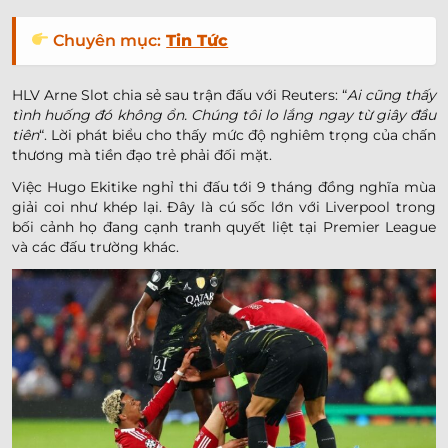
Chuyên mục:
Tin Tức
HLV Arne Slot chia sẻ sau trận đấu với Reuters: “
Ai cũng thấy
tình huống đó không ổn. Chúng tôi lo lắng ngay từ giây đầu
tiên
“. Lời phát biểu cho thấy mức độ nghiêm trọng của chấn
thương mà tiền đạo trẻ phải đối mặt.
Việc Hugo Ekitike nghỉ thi đấu tới 9 tháng đồng nghĩa mùa
giải coi như khép lại. Đây là cú sốc lớn với Liverpool trong
bối cảnh họ đang cạnh tranh quyết liệt tại Premier League
và các đấu trường khác.