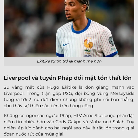
Ekitike tự tin trở lại mạnh mẽ hơn
Liverpool và tuyển Pháp đối mặt tổn thất lớn
Sự vắng mặt của Hugo Ekitike là đòn giáng mạnh vào
Liverpool. Trong trận gặp PSG, đội bóng vùng Merseyside
tung ra tới 21 cú dứt điểm nhưng không ghi nổi bàn thắng,
cho thấy sự thiếu sắc bén trên hàng công.
Không có ngôi sao người Pháp, HLV Arne Slot buộc phải đặt
niềm tin nhiều hơn vào Cody Gakpo và Mohamed Salah. Tuy
nhiên, áp lực dành cho hai ngôi sao này là rất lớn trong giai
đoạn nước rút của mùa giải.