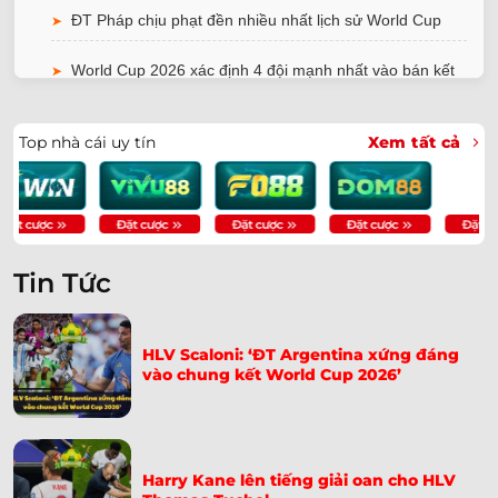
ĐT Pháp chịu phạt đền nhiều nhất lịch sử World Cup
➤
World Cup 2026 xác định 4 đội mạnh nhất vào bán kết
➤
ĐT Ai Cập kiện trọng tài thiên vị Argentina lên FIFA
➤
Top nhà cái uy tín
Xem tất cả
Cristiano Ronaldo được bênh vực sau thất bại trước
➤
Tây Ban Nha
ĐT Anh nhận tin dữ sau chiến thắng trước Mexico
➤
Tin Tức
ĐT Pháp đại thắng Na Uy nhờ hat-trick của Dembele
➤
Fan Trăm Tuổi Xuất Hiện Vì Messi | Cụ Bà Pauline
➤
HLV Scaloni: ‘ĐT Argentina xứng đáng
Kana
vào chung kết World Cup 2026’
Iran Tố Chịu Nhiều Bất Công, Gửi Đơn Lên FIFA Khẩn
➤
Cấp
Paraguay Tiễn Thổ Nhĩ Kỳ Về Nước – Bàn Thắng Giây
Harry Kane lên tiếng giải oan cho HLV
➤