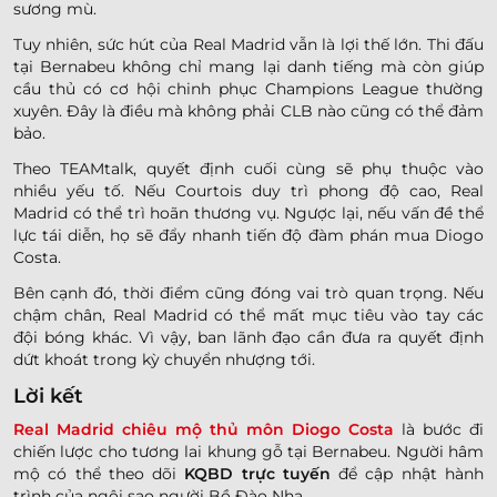
sương mù.
Tuy nhiên, sức hút của Real Madrid vẫn là lợi thế lớn. Thi đấu
tại Bernabeu không chỉ mang lại danh tiếng mà còn giúp
cầu thủ có cơ hội chinh phục Champions League thường
xuyên. Đây là điều mà không phải CLB nào cũng có thể đảm
bảo.
Theo TEAMtalk, quyết định cuối cùng sẽ phụ thuộc vào
nhiều yếu tố. Nếu Courtois duy trì phong độ cao, Real
Madrid có thể trì hoãn thương vụ. Ngược lại, nếu vấn đề thể
lực tái diễn, họ sẽ đẩy nhanh tiến độ đàm phán mua Diogo
Costa.
Bên cạnh đó, thời điểm cũng đóng vai trò quan trọng. Nếu
chậm chân, Real Madrid có thể mất mục tiêu vào tay các
đội bóng khác. Vì vậy, ban lãnh đạo cần đưa ra quyết định
dứt khoát trong kỳ chuyển nhượng tới.
Lời kết
Real Madrid chiêu mộ thủ môn Diogo Costa
là bước đi
chiến lược cho tương lai khung gỗ tại Bernabeu. Người hâm
mộ có thể theo dõi
KQBD trực tuyến
để cập nhật hành
trình của ngôi sao người Bồ Đào Nha.