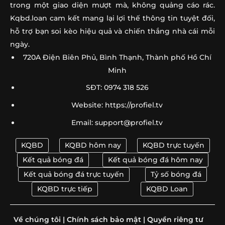
trong một giao diện mượt mà, không quảng cáo rác.
Soi Kèo Đức Vs Curacao 00h00 Ngày 15/06: Nhận Định
➤
Kqbd.loan cam kết mang lại lợi thế thông tin tuyệt đối,
Soi Kèo Haiti Vs Scotland 08h00 Ngày 14/06: Nhận
➤
hỗ trợ bạn soi kèo hiệu quả và chiến thắng nhà cái mỗi
Định Tỷ Lệ
ngày.
720A Điện Biên Phủ, Bình Thạnh, Thành phố Hồ Chí
Soi Kèo Australia Vs Thổ Nhĩ Kỳ 11h00 Ngày 14/06: Dự
➤
Minh
Đoán
SĐT: 0974 318 526
Soi Kèo Brazil Vs Morocco 05h00 Ngày 14/06: Dự Đoán
➤
Tỷ Số
Website: https://profiel.tv
Email:
support@profiel.tv
Soi Kèo Qatar Vs Thụy Sỹ 02h00 Ngày 14/06 – Dự
➤
Đoán Tỷ Số
KQBD
KQBD hôm nay
KQBD trực tuyến
Những HLV Đáng Chú Ý World Cup 2026 | Siêu Sao Sa
➤
Kết quả bóng đá
Kết quả bóng đá hôm nay
Bàn
Kết quả bóng đá trực tuyến
Tỷ số bóng đá
HLV Park Hang Seo World Cup 2026 – Chức Phó Chủ
KQBD trực tiếp
KQBD Loan
➤
Tịch
Về chúng tôi
|
Chính sách bảo mật
|
Quyền riêng tư
Các Cặp Anh Em Góp Mặt Tại World Cup 2026 – 8 Cặp
➤