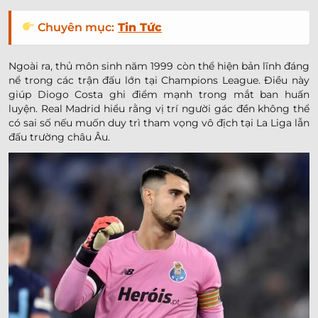
Chuyên mục:
Tin Tức
Ngoài ra, thủ môn sinh năm 1999 còn thể hiện bản lĩnh đáng
nể trong các trận đấu lớn tại Champions League. Điều này
giúp Diogo Costa ghi điểm mạnh trong mắt ban huấn
luyện. Real Madrid hiểu rằng vị trí người gác đền không thể
có sai số nếu muốn duy trì tham vọng vô địch tại La Liga lẫn
đấu trường châu Âu.