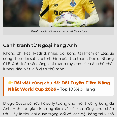
Real muốn Costa thay thế Courtois
Cạnh tranh từ Ngoại hạng Anh
Không chỉ Real Madrid, nhiều đội bóng tại Premier League
cũng theo dõi sát sao tình hình của thủ thành Porto. Những
CLB Anh luôn sẵn sàng chi mạnh tay cho các cầu thủ chất
lượng, đặc biệt là ở vị trí thủ môn.
Bài viết cùng chủ đề:
Đội Tuyển Tiềm Năng
Nhất World Cup 2026
– Top 10 Xếp Hạng
Diogo Costa sở hữu hồ sơ lý tưởng cho môi trường bóng đá
Anh. Anh trẻ, giàu kinh nghiệm và có khả năng chơi chân
tốt. Đây là tiêu chí quan trọng đối với các đội bóng tại xứ sở