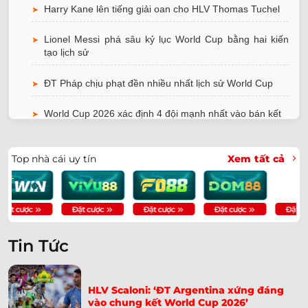
Harry Kane lên tiếng giải oan cho HLV Thomas Tuchel
➤
Lionel Messi phá sâu kỷ lục World Cup bằng hai kiến
➤
tạo lịch sử
ĐT Pháp chịu phạt đền nhiều nhất lịch sử World Cup
➤
World Cup 2026 xác định 4 đội mạnh nhất vào bán kết
➤
ĐT Ai Cập kiện trọng tài thiên vị Argentina lên FIFA
➤
Top nhà cái uy tín
Xem tất cả
Cristiano Ronaldo được bênh vực sau thất bại trước
➤
Tây Ban Nha
ĐT Anh nhận tin dữ sau chiến thắng trước Mexico
➤
Tin Tức
ĐT Pháp đại thắng Na Uy nhờ hat-trick của Dembele
➤
Fan Trăm Tuổi Xuất Hiện Vì Messi | Cụ Bà Pauline
➤
HLV Scaloni: ‘ĐT Argentina xứng đáng
Kana
vào chung kết World Cup 2026’